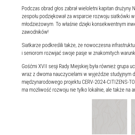
UCZN
Podczas obrad głos zabrał wieloletni kapitan drużyny 
KARTA DUŻEJ RODZINY
OFERT
zespołu podziękował za wsparcie rozwoju siatkówki w
AWANS ZAWODOWY NAUCZYCIELI
ZAKŁA
młodzieżowym. To właśnie dzięki konsekwentnym inwest
AKTYWIZACJA SPOŁECZNO–
PLAN 
NIEPU
zawodników!
ZAWODOWA OSÓB
NIEPEŁNOSPRAWNYCH
Siatkarze podkreślili także, że nowoczesna infrastru
STYPENDIUM MIASTA BĘDZINA
PAŃST
i seniorom rozwijać swoje pasje w znakomitych warun
PODATKI LOKALNE –
KAMPA
I ST. 
Gośćmi XVII sesji Rady Miejskiej była również grupa u
PODSTAWOWE INFORMACJE,
EKOLO
STAWKI I FORMULARZE
DOTACJE DLA NIEPUBLICZNYCH
PROJE
MIĘDZ
wraz z dwoma nauczycielami w wyjeździe studyjnym d
SZKÓŁ I PRZEDSZKOLI W
LINEA
ZAPO
międzynarodowego projektu CERV-2024-CITIZENS-TOWN-
BĘDZINIE
PRACO
ma możliwość rozwoju nie tylko lokalnie, ale także na 
INFORMACJE ZUS
INFOR
INFORMACJE KRUS
POMOC ZDROWOTNA DLA
URZĄD
„PRZY
NAUCZYCIELI
PROG
SZANS