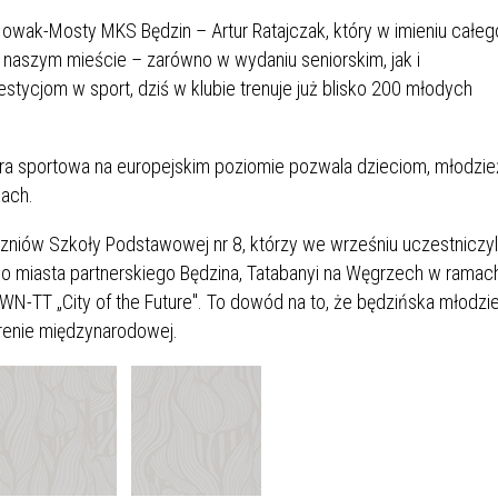
IÓW
DLA WYRÓŻNIAJĄCYCH SIĘ
Nowak-Mosty MKS Będzin – Artur Ratajczak, który w imieniu całeg
Y PRACY
PROGRAM WSPARCIA "ROD
UCZNIÓW
3+ GÓRĄ!"
 naszym mieście – zarówno w wydaniu seniorskim, jak i
DANIE PLACÓWEK
DOFINANSOWANIE KOSZT
ycjom w sport, dziś w klubie trenuje już blisko 200 młodych
OGÓLNY
BLICZNYCH
BĘDZIŃSKA KARTA SENIOR
KSZTAŁCENIA PRACOWNIK
MŁODOCIANYCH
ktura sportowa na europejskim poziomie pozwala dzieciom, młodzie
WOWA SZKOŁA MUZYCZNA
ZADANIA DOFINANSOWANE
kach.
NIA EDUKACYJNO-
IM. FRYDERYKA CHOPINA
REJESTR DANYCH
BUDŻETU PAŃSTWA
czniów Szkoły Podstawowej nr 8, którzy we wrześniu uczestniczyl
GICZNA W RAMACH
KONTAKTOWYCH (RDK)
KTU ZAGŁĘBIOWSKI PARK
YZAKŁADOWA KASA
DOFINANSOWANIE „ZIELO
o miasta partnerskiego Będzina, Tatabanyi na Węgrzech w ramac
RNY
MOGOWO-POŻYCZKOWA
SZKÓŁ” Z WOJEWÓDZKIEGO
TT „City of the Future". To dowód na to, że będzińska młodzi
WNIKÓW OŚWIATY
FUNDUSZU OCHRONY
arenie międzynarodowej.
MACJE MOPS BĘDZIN
INFORMACJE ARIMR
ŚRODOWISKA I GOSPODARK
WODNEJ W KATOWICACH
 SKARBOWY
JAZNA SZKOŁA” RZĄDOWY
INFORMACJE DOTYCZĄCE
KONKURSY NA STANOWISK
RAM WYRÓWNYWANIA
TRANSPLANTACJI
DYREKTORA
 EDUKACYJNYCH DZIECI I