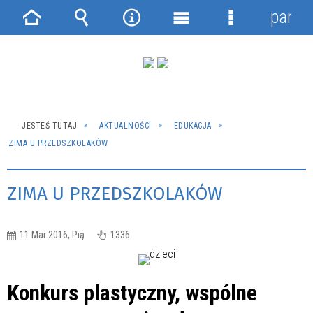
panel
Strona
Wyszukiwarka
Narzędzia
Menu
Menu
główna
główne
szczegółowe
JESTEŚ TUTAJ
AKTUALNOŚCI
EDUKACJA
ZIMA U PRZEDSZKOLAKÓW
ZIMA U PRZEDSZKOLAKÓW
11 Mar 2016, Pią
1336
Konkurs plastyczny, wspólne