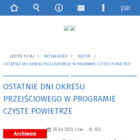
panel
Strona
Wyszukiwarka
Narzędzia
Menu
Menu
główna
główne
szczegółowe
JESTEŚ TUTAJ
AKTUALNOŚCI
BĘDZIN
OSTATNIE DNI OKRESU PRZEJŚCIOWEGO W PROGRAMIE CZYSTE POWIETRZE
OSTATNIE DNI OKRESU
PRZEJŚCIOWEGO W PROGRAMIE
CZYSTE POWIETRZE
28 Sie 2025, Czw
432
Archiwum