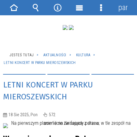
panel
Strona
Wyszukiwarka
Narzędzia
Menu
Menu
główna
główne
szczegółowe
JESTEŚ TUTAJ
AKTUALNOŚCI
KULTURA
LETNI KONCERT W PARKU MIEROSZEWSKICH
LETNI KONCERT W PARKU
MIEROSZEWSKICH
18 Sie 2025, Pon
572