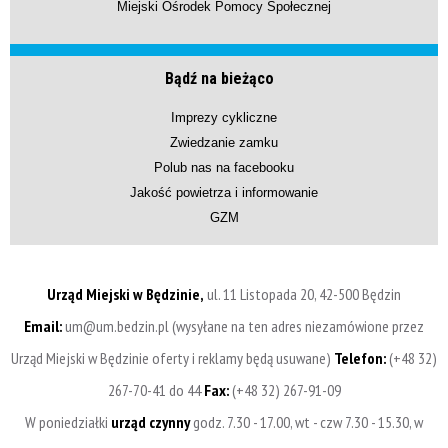
Miejski Ośrodek Pomocy Społecznej
Bądź na bieżąco
Imprezy cykliczne
Zwiedzanie zamku
Polub nas na facebooku
Jakość powietrza i informowanie
GZM
Urząd Miejski w Będzinie,
ul. 11 Listopada 20, 42-500 Będzin
Email:
um@um.bedzin.pl (wysyłane na ten adres niezamówione przez
Urząd Miejski w Będzinie oferty i reklamy będą usuwane)
Telefon:
(+48 32)
267-70-41 do 44
Fax:
(+48 32) 267-91-09
W poniedziałki
urząd czynny
godz. 7.30 - 17.00, wt - czw 7.30 - 15.30, w