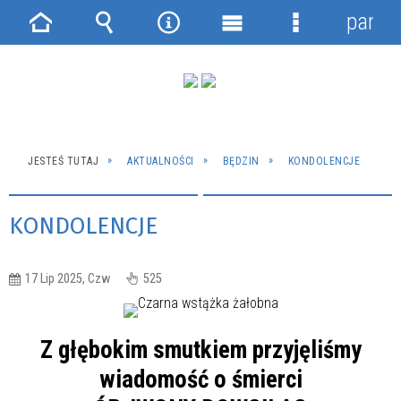
panel
Strona
Wyszukiwarka
Narzędzia
Menu
Menu
główna
główne
szczegółowe
JESTEŚ TUTAJ
AKTUALNOŚCI
BĘDZIN
KONDOLENCJE
KONDOLENCJE
17 Lip 2025, Czw
525
Z głębokim smutkiem przyjęliśmy
wiadomość o śmierci