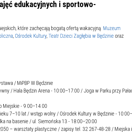
IÓW
DLA WYRÓŻNIAJĄCYCH SIĘ
zajęć edukacyjnych i sportowo-
Y PRACY
PROGRAM WSPARCIA "ROD
UCZNIÓW
3+ GÓRĄ!"
DANIE PLACÓWEK
DOFINANSOWANIE KOSZT
ejskich, które zachęcają bogatą ofertą wakacyjną.
Muzeum
OGÓLNY
BLICZNYCH
BĘDZIŃSKA KARTA SENIOR
KSZTAŁCENIA PRACOWNIK
bliczna
,
Ośrodek Kultury
,
Teatr Dzieci Zagłębia w Będzinie
oraz
MŁODOCIANYCH
WOWA SZKOŁA MUZYCZNA
ZADANIA DOFINANSOWANE
NIA EDUKACYJNO-
IM. FRYDERYKA CHOPINA
REJESTR DANYCH
BUDŻETU PAŃSTWA
GICZNA W RAMACH
KONTAKTOWYCH (RDK)
KTU ZAGŁĘBIOWSKI PARK
YZAKŁADOWA KASA
DOFINANSOWANIE „ZIELO
RNY
MOGOWO-POŻYCZKOWA
SZKÓŁ” Z WOJEWÓDZKIEGO
ystawa / MiPBP W Będzinie
WNIKÓW OŚWIATY
FUNDUSZU OCHRONY
tywny / Hala Będzin Arena - 10:00–17:00 / Joga w Parku przy Pała
MACJE MOPS BĘDZIN
INFORMACJE ARIMR
ŚRODOWISKA I GOSPODARK
WODNEJ W KATOWICACH
o Miejskie - 9.00–14.00
 wieku 7–10 lat / wstęp wolny / Ośrodek Kultury w Będzinie - 10:00
 SKARBOWY
JAZNA SZKOŁA” RZĄDOWY
INFORMACJE DOTYCZĄCE
KONKURSY NA STANOWISK
lka na basenie / ul. Siemońska 13 - 18:00–20:00
RAM WYRÓWNYWANIA
TRANSPLANTACJI
DYREKTORA
 EDUKACYJNYCH DZIECI I
050 – warsztaty plastyczne / zapisy tel. 32 267-48-28 / Miejska i