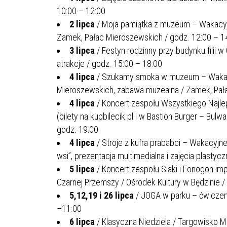
10:00 – 12:00
2
lipca
/ Moja pamiątka z muzeum – Wakacyjn
Zamek, Pałac Mieroszewskich / godz. 12:00 – 1
3 lipca
/ Festyn rodzinny przy budynku filii 
atrakcje / godz. 15:00 – 18:00
4 lipca
/ Szukamy smoka w muzeum – Wakacy
Mieroszewskich, zabawa muzealna / Zamek, Pała
4 lipca
/ Koncert zespołu Wszystkiego Najle
(bilety na kupbilecik.pl i w Bastion Burger – Bul
godz. 19:00
4 lipca
/ Stroje z kufra prababci – Wakacyjn
wsi”, prezentacja multimedialna i zajęcia plasty
5 lipca
/ Koncert zespołu Siaki i Fonogon impr
Czarnej Przemszy / Ośrodek Kultury w Będzinie /
5,12,19 i 26 lipca
/ JOGA w parku – ćwiczeni
–11:00
6 lipca
/ Klasyczna Niedziela / Targowisko Mi