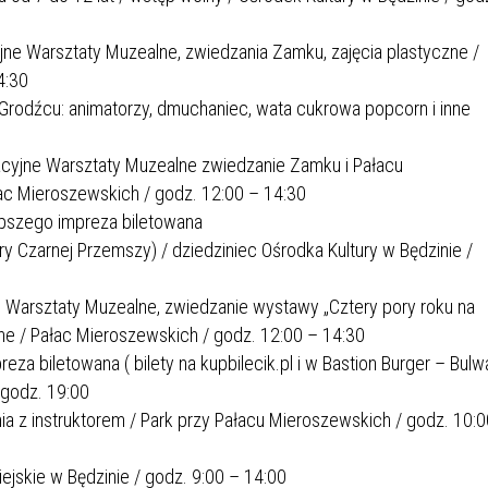
e Warsztaty Muzealne, zwiedzania Zamku, zajęcia plastyczne /
4:30
w Grodźcu: animatorzy, dmuchaniec, wata cukrowa popcorn i inne
jne Warsztaty Muzealne zwiedzanie Zamku i Pałacu
c Mieroszewskich / godz. 12:00 – 14:30
pszego impreza biletowana
wary Czarnej Przemszy) / dziedziniec Ośrodka Kultury w Będzinie /
e Warsztaty Muzealne, zwiedzanie wystawy „Cztery pory roku na
czne / Pałac Mieroszewskich / godz. 12:00 – 14:30
eza biletowana ( bilety na kupbilecik.pl i w Bastion Burger – Bulw
 godz. 19:00
a z instruktorem / Park przy Pałacu Mieroszewskich / godz. 10:0
ejskie w Będzinie / godz. 9:00 – 14:00