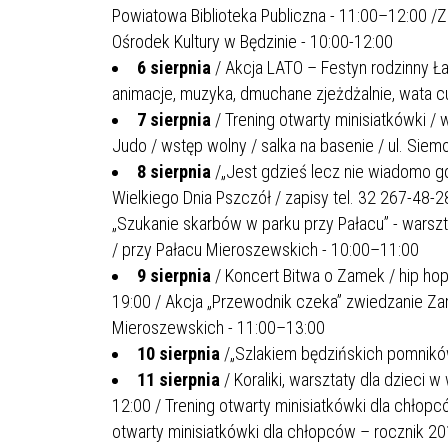
MŁODZ
Powiatowa Biblioteka Publiczna - 11:00–12:00 /Z
SZANSA – FORMY AKTYWNEGO
MŁODZ
W LAT
Ośrodek Kultury w Będzinie - 10:00-12:00
WSPARCIA OBSZARU
BĘDZI
6 sierpnia
/ Akcja LATO – Festyn rodzinny Ła
ZREWITALIZOWANEGO
animacje, muzyka, dmuchane zjeżdżalnie, wata cu
7 sierpnia
/ Trening otwarty minisiatkówki / 
BĘDZIŃSKA AKADEMIA MAŁEGO
AKCJA
Judo / wstęp wolny / salka na basenie / ul. Sie
SPORTOWCA
ALKO
8 sierpnia
/„Jest gdzieś lecz nie wiadomo gd
Wielkiego Dnia Pszczół / zapisy tel. 32 267-48-28
„Szukanie skarbów w parku przy Pałacu” - warsz
PROJEKT EKOLIDERKI
PRACA
/ przy Pałacu Mieroszewskich - 10:00–11:00
WZMOCNIENIE PROCESU
INFOR
9 sierpnia
/ Koncert Bitwa o Zamek / hip hop 
SPRAWIEDLIWEJ TRANSFORMACJI
WYMAG
ŚLĄSKA
19:00 / Akcja „Przewodnik czeka” zwiedzanie Za
Mieroszewskich - 11:00–13:00
KONKURS FOTOGRAFICZNY
URZĄD 
10 sierpnia
/„Szlakiem będzińskich pomników
„METROPOLIA. PRZEZ PRYZMAT
KONKU
11 sierpnia
/ Koraliki, warsztaty dla dzieci 
WODY”
PRZEW
12:00 / Trening otwarty minisiatkówki dla chłopc
NADZO
otwarty minisiatkówki dla chłopców – rocznik 20
NAJLE