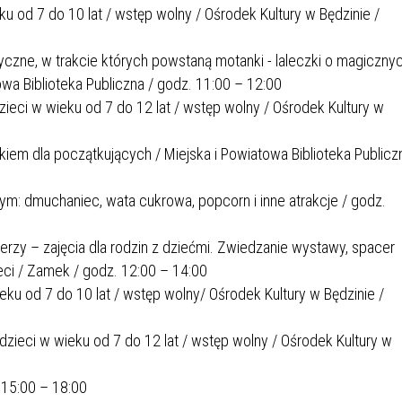
eku od 7 do 10 lat / wstęp wolny / Ośrodek Kultury w Będzinie /
yczne, w trakcie których powstaną motanki - laleczki o magicznyc
a Biblioteka Publiczna / godz. 11:00 – 12:00
ieci w wieku od 7 do 12 lat / wstęp wolny / Ośrodek Kultury w
kiem dla początkujących / Miejska i Powiatowa Biblioteka Publicz
m: dmuchaniec, wata cukrowa, popcorn i inne atrakcje / godz.
erzy – zajęcia dla rodzin z dziećmi. Zwiedzanie wystawy, spacer
eci / Zamek / godz. 12:00 – 14:00
ieku od 7 do 10 lat / wstęp wolny/ Ośrodek Kultury w Będzinie /
dzieci w wieku od 7 do 12 lat / wstęp wolny / Ośrodek Kultury w
 15:00 – 18:00