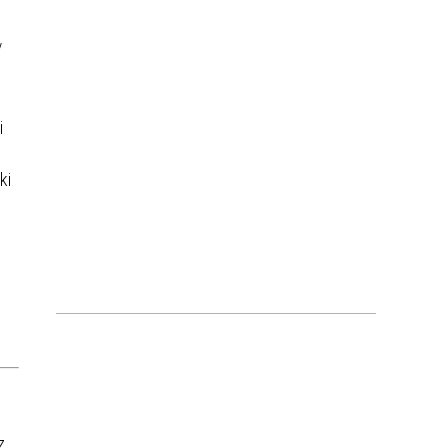
/
i
ki
z.