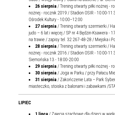
26 sierpnia
/ Trening otwarty piłki nożnej - 
nożnej - rocznik 2019 / Stadion OSIR - 10:00-11:
Ośrodek Kultury - 10:00–12:00
27 sierpnia
/ Trening otwarty szermierki / Ha
judo – 6 lat i więcej / SP nr 4 Będzin-Ksawera - 
na trawie / zapisy tel. 32 267-48-28 / Miejska i 
28 sierpnia
/ Trening otwarty szermierki / Ha
nożnej - rocznik 2016 / Stadion OSIR - 10:00-11:
Siemońska 13 - 18:00-20:00
29 sierpnia
/ Trening otwarty piłki nożnej - 
30 sierpnia
/ Joga w Parku / przy Pałacu Mi
31 sierpnia
/ Zakończenie Lata – Park Syber
miasteczko, stoiska z balonami i zabawkami /ST
LIPIEC
1 lipca
/ Zajęcia szachowe dla dzieci w wieku