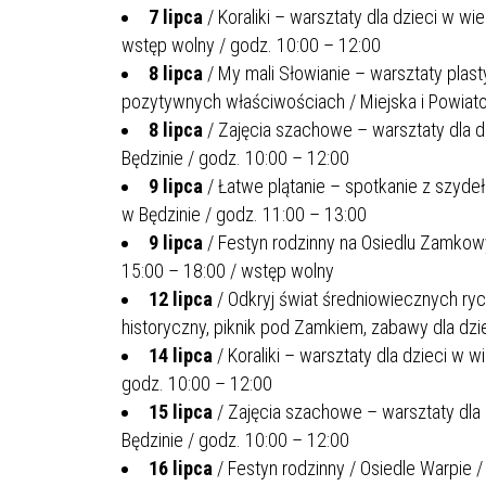
7 lipca
/ Koraliki – warsztaty dla dzieci w wi
wstęp wolny / godz. 10:00 – 12:00
8 lipca
/ My mali Słowianie – warsztaty plast
pozytywnych właściwościach / Miejska i Powiatow
8 lipca
/ Zajęcia szachowe – warsztaty dla dz
Będzinie / godz. 10:00 – 12:00
9 lipca
/ Łatwe plątanie – spotkanie z szydeł
w Będzinie / godz. 11:00 – 13:00
9 lipca
/ Festyn rodzinny na Osiedlu Zamkowy
15:00 – 18:00 / wstęp wolny
12 lipca
/ Odkryj świat średniowiecznych ryc
historyczny, piknik pod Zamkiem, zabawy dla dzi
14 lipca
/ Koraliki – warsztaty dla dzieci w w
godz. 10:00 – 12:00
15 lipca
/ Zajęcia szachowe – warsztaty dla 
Będzinie / godz. 10:00 – 12:00
16 lipca
/ Festyn rodzinny / Osiedle Warpie /