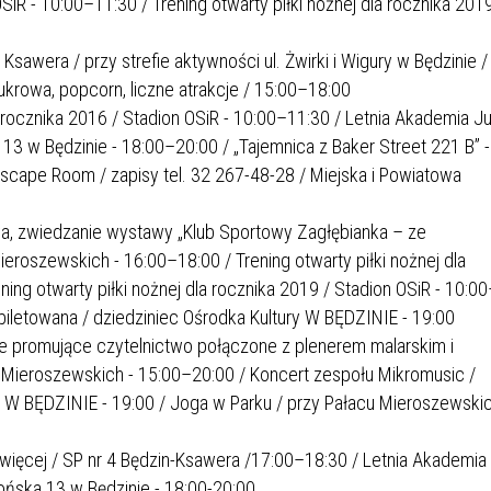
OSiR - 10:00–11:30 / Trening otwarty piłki nożnej dla rocznika 2019
sawera / przy strefie aktywności ul. Żwirki i Wigury w Będzinie /
krowa, popcorn, liczne atrakcje / 15:00–18:00
la rocznika 2016 / Stadion OSiR - 10:00–11:30 / Letnia Akademia J
 13 w Będzinie - 18:00–20:00 / „Tajemnica z Baker Street 221 B” -
cape Room / zapisy tel. 32 267-48-28 / Miejska i Powiatowa
owa, zwiedzanie wystawy „Klub Sportowy Zagłębianka – ze
roszewskich - 16:00–18:00 / Trening otwarty piłki nożnej dla
ning otwarty piłki nożnej dla rocznika 2019 / Stadion OSiR - 10:0
biletowana / dziedziniec Ośrodka Kultury W BĘDZINIE - 19:00
nie promujące czytelnictwo połączone z plenerem malarskim i
u Mieroszewskich - 15:00–20:00 / Koncert zespołu Mikromusic /
y W BĘDZINIE - 19:00 / Joga w Parku / przy Pałacu Mieroszewskic
 i więcej / SP nr 4 Będzin-Ksawera /17:00–18:30 / Letnia Akademia
mońska 13 w Będzinie - 18:00-20:00