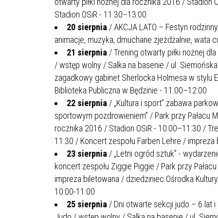
otwarty piłki nożnej dla rocznika 2016 / Stadion 
Stadion OSiR - 11:30–13:00
20 sierpnia
/ AKCJA LATO – Festyn rodzinny K
animacje, muzyka, dmuchane zjeżdżalnie, wata cu
21 sierpnia
/ Trening otwarty piłki nożnej d
/ wstęp wolny / Salka na basenie / ul. Siemońska
zagadkowy gabinet Sherlocka Holmesa w stylu Es
Biblioteka Publiczna w Będzinie - 11:00–12:00
22 sierpnia
/ „Kultura i sport” zabawa park
sportowym pozdrowieniem” / Park przy Pałacu Mie
rocznika 2016 / Stadion OSiR - 10:00–11:30 / Tre
11:30 / Koncert zespołu Farben Lehre / impreza 
23 sierpnia
/ „Letni ogród sztuk” - wydarze
koncert zespołu Ziggie Piggie / Park przy Pałac
impreza biletowana / dziedziniec Ośrodka Kultur
10:00-11:00
25 sierpnia
/ Dni otwarte sekcji judo – 6 lat
Judo / wstęp wolny / Salka na basenie / ul. Sie