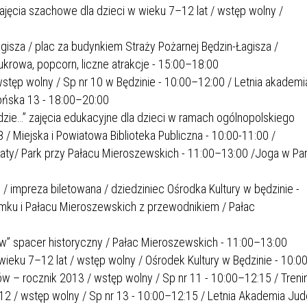
IEŻY „PRZYJAZNA SZKOŁA”
ajęcia szachowe dla dzieci w wieku 7–12 lat / wstęp wolny /
IEŻOWA RADA MIASTA
ACH 2025-2027
WYKAZ ZWIERZĄT ODŁOWI
NA
Z TERENU MIASTA
gisza / plac za budynkiem Straży Pożarnej Będzin-Łagisza /
krowa, popcorn, liczne atrakcje - 15:00–18:00
wstęp wolny / Sp nr 10 w Będzinie - 10:00–12:00 / Letnia akademi
 ŻYJ ZDROWO BEZ
GDZIE MOŻNA ZNALEŹĆ I J
mońska 13 - 18:00–20:00
HOLU
WYGLĄDA PRACA W NGO?
zie…” zajęcia edukacyjne dla dzieci w ramach ogólnopolskiego
PORADY OD PRACA.PL
 / Miejska i Powiatowa Biblioteka Publiczna - 10:00-11:00 /
taty/ Park przy Pałacu Mieroszewskich - 11:00–13:00 /Joga w Pa
 W WOJSKU JAKO
BEZPŁATNY PORADNIK DLA
MATYK – JAK ZOSTAĆ?
KULTURY
/ impreza biletowana / dziedziniec Ośrodka Kultury w będzinie -
ANIA, ZAROBKI
mku i Pałacu Mieroszewskich z przewodnikiem / Pałac
KNF - XV EDYCJA
KATOWICE OTWIERAJĄ DRZW
” spacer historyczny / Pałac Mieroszewskich - 11:00–13:00
RSU O NAGRODĘ
CENTRUM ZARZĄDZANIA
w wieku 7–12 lat / wstęp wolny / Ośrodek Kultury w Będzinie - 10:0
ODNICZĄCEGO KOMISJI
RUCHEM
ów – rocznik 2013 / wstęp wolny / Sp nr 11 - 10:00–12:15 / Treni
RU FINANSOWEGO ZA
12 / wstęp wolny / Sp nr 13 - 10:00–12:15 / Letnia Akademia Jud
PSZĄ PRACĘ DOKTORSKĄ Z