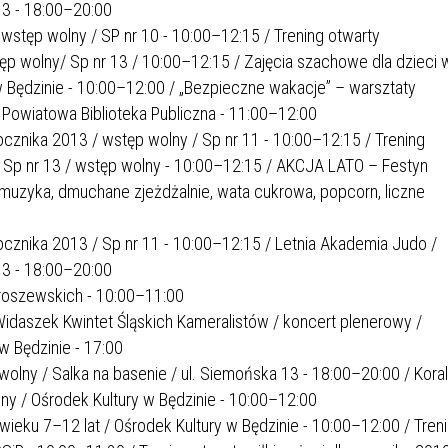
13 - 18:00–20:00
SU RYNKU FINANSOWEGO
 wstęp wolny / SP nr 10 - 10:00–12:15 / Trening otwarty
ęp wolny/ Sp nr 13 / 10:00–12:15 / Zajęcia szachowe dla dzieci 
w Będzinie - 10:00–12:00 / „Bezpieczne wakacje” – warsztaty
i Powiatowa Biblioteka Publiczna - 11:00–12:00
rocznika 2013 / wstęp wolny / Sp nr 11 - 10:00–12:15 / Trening
/ Sp nr 13 / wstęp wolny - 10:00–12:15 / AKCJA LATO – Festyn
 muzyka, dmuchane zjeżdżalnie, wata cukrowa, popcorn, liczne
 rocznika 2013 / Sp nr 11 - 10:00–12:15 / Letnia Akademia Judo /
13 - 18:00–20:00
eroszewskich - 10:00–11:00
Widaszek Kwintet Śląskich Kameralistów / koncert plenerowy /
w Będzinie - 17:00
olny / Salka na basenie / ul. Siemońska 13 - 18:00–20:00 / Korali
lny / Ośrodek Kultury w Będzinie - 10:00–12:00
wieku 7–12 lat / Ośrodek Kultury w Będzinie - 10:00–12:00 / Tren