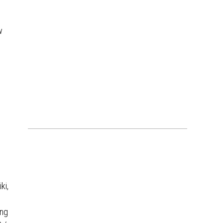
w
ki,
ing