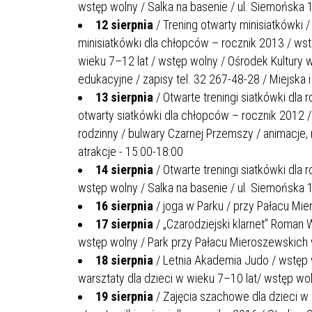
wstęp wolny / Salka na basenie / ul. Siemońska 
ZAKRE
12 sierpnia
/ Trening otwarty minisiatkówki /
minisiatkówki dla chłopców – rocznik 2013 / wst
WAŻNA INFORMACJA - DOT.
wieku 7–12 lat / wstęp wolny / Ośrodek Kultury 
PRZEPROWADZENIA OCENY
edukacyjne / zapisy tel. 32 267-48-28 / Miejska 
RYZYKA WEWNĘTRZNEGO
13 sierpnia
/ Otwarte treningi siatkówki dla 
SYSTEMU WODOCIĄGOWEGO
otwarty siatkówki dla chłopców – rocznik 2012 
rodzinny / bulwary Czarnej Przemszy / animacje,
atrakcje - 15:00-18:00
14 sierpnia
/ Otwarte treningi siatkówki dla
wstęp wolny / Salka na basenie / ul. Siemońska 
16 sierpnia
/ joga w Parku / przy Pałacu Mi
17 sierpnia
/ „Czarodziejski klarnet” Roman 
wstęp wolny / Park przy Pałacu Mieroszewskich 
18 sierpnia
/ Letnia Akademia Judo / wstęp w
warsztaty dla dzieci w wieku 7–10 lat/ wstęp wo
19 sierpnia
/ Zajęcia szachowe dla dzieci w 