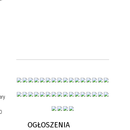
ary
0
OGŁOSZENIA