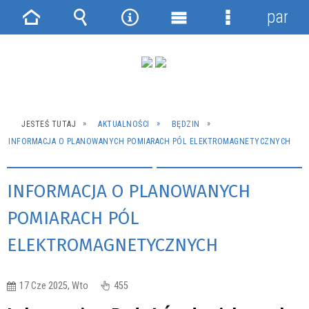
panel
Strona
Wyszukiwarka
Narzędzia
Menu
Menu
główna
główne
szczegółowe
JESTEŚ TUTAJ
AKTUALNOŚCI
BĘDZIN
INFORMACJA O PLANOWANYCH POMIARACH PÓL ELEKTROMAGNETYCZNYCH
INFORMACJA O PLANOWANYCH
POMIARACH PÓL
ELEKTROMAGNETYCZNYCH
17 Cze 2025, Wto
455