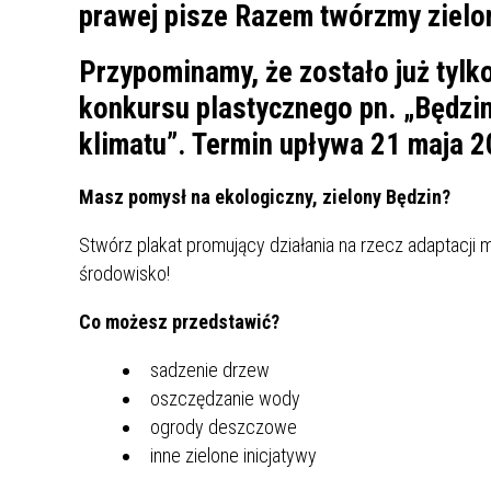
UCZN
KARTA DUŻEJ RODZINY
OFERT
Przypominamy, że zostało już tylko
AWANS ZAWODOWY NAUCZYCIELI
ZAKŁA
konkursu plastycznego pn. „Będzin
AKTYWIZACJA SPOŁECZNO–
PLAN 
NIEPU
ZAWODOWA OSÓB
klimatu”. Termin upływa 21 maja 20
NIEPEŁNOSPRAWNYCH
STYPENDIUM MIASTA BĘDZINA
PAŃST
Masz pomysł na ekologiczny, zielony Będzin?
PODATKI LOKALNE –
KAMPA
I ST. 
PODSTAWOWE INFORMACJE,
EKOLO
Stwórz plakat promujący działania na rzecz adaptacji 
STAWKI I FORMULARZE
DOTACJE DLA NIEPUBLICZNYCH
PROJE
MIĘDZ
środowisko!
SZKÓŁ I PRZEDSZKOLI W
LINEA
ZAPO
BĘDZINIE
PRACO
Co możesz przedstawić?
INFORMACJE ZUS
INFOR
sadzenie drzew
oszczędzanie wody
INFORMACJE KRUS
POMOC ZDROWOTNA DLA
URZĄD
„PRZY
ogrody deszczowe
NAUCZYCIELI
PROG
inne zielone inicjatywy
SZANS