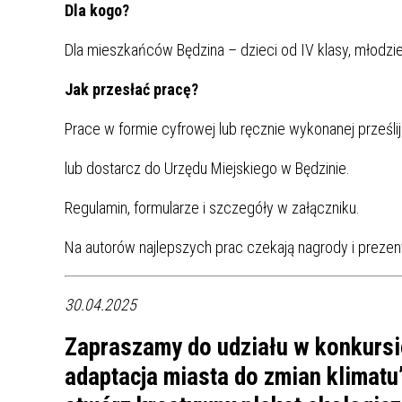
Dla kogo?
MŁODZ
SZANSA – FORMY AKTYWNEGO
MŁODZ
W LAT
Dla mieszkańców Będzina – dzieci od IV klasy, młodzież
WSPARCIA OBSZARU
BĘDZI
ZREWITALIZOWANEGO
Jak przesłać pracę?
BĘDZIŃSKA AKADEMIA MAŁEGO
AKCJA
Prace w formie cyfrowej lub ręcznie wykonanej prześli
SPORTOWCA
ALKO
lub dostarcz do Urzędu Miejskiego w Będzinie.
PROJEKT EKOLIDERKI
PRACA
Regulamin, formularze i szczegóły w załączniku.
WZMOCNIENIE PROCESU
INFOR
Na autorów najlepszych prac czekają nagrody i prezent
SPRAWIEDLIWEJ TRANSFORMACJI
WYMAG
ŚLĄSKA
30.04.2025
KONKURS FOTOGRAFICZNY
URZĄD 
„METROPOLIA. PRZEZ PRYZMAT
KONKU
Zapraszamy do udziału w konkursie
WODY”
PRZEW
adaptacja miasta do zmian klimatu
NADZO
NAJLE