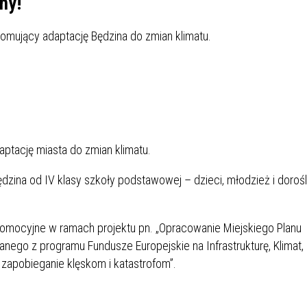
ny!
SU RYNKU FINANSOWEGO
romujący adaptację Będzina do zmian klimatu.
aptację miasta do zmian klimatu.
zina od IV klasy szkoły podstawowej – dzieci, młodzież i dorośl
-promocyjne w ramach projektu pn. „Opracowanie Miejskiego Planu
anego z programu Fundusze Europejskie na Infrastrukturę, Klimat,
 zapobieganie klęskom i katastrofom”.