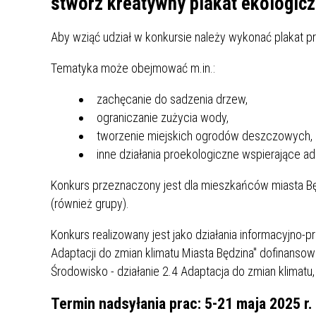
stwórz kreatywny plakat ekologicz
ZAKRE
Aby wziąć udział w konkursie należy wykonać plakat p
WAŻNA INFORMACJA - DOT.
PRZEPROWADZENIA OCENY
Tematyka może obejmować m.in.:
RYZYKA WEWNĘTRZNEGO
SYSTEMU WODOCIĄGOWEGO
zachęcanie do sadzenia drzew,
ograniczanie zużycia wody,
tworzenie miejskich ogrodów deszczowych,
inne działania proekologiczne wspierające ad
Konkurs przeznaczony jest dla mieszkańców miasta Będ
(również grupy).
Konkurs realizowany jest jako działania informacyjno
Adaptacji do zmian klimatu Miasta Będzina" dofinansow
Środowisko - działanie 2.4 Adaptacja do zmian klimatu,
Termin nadsyłania prac: 5-21 maja 2025 r.