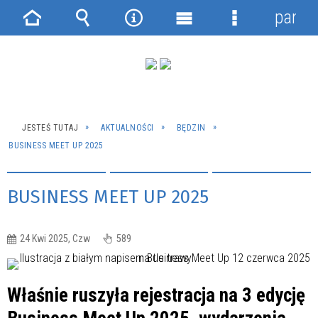
panel
Strona
Wyszukiwarka
Narzędzia
Menu
Menu
główna
główne
szczegółowe
JESTEŚ TUTAJ
AKTUALNOŚCI
BĘDZIN
BUSINESS MEET UP 2025
BUSINESS MEET UP 2025
24 Kwi 2025, Czw
589
Właśnie ruszyła rejestracja na 3 edycję