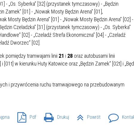
1] - „Os. Syberka” [32] (przystanek tymczasowy) - „Będzin
IEŻY „PRZYJAZNA SZKOŁA”
IEŻOWA RADA MIASTA
ACH 2025-2027
WYKAZ ZWIERZĄT ODŁOWI
in Zamek” [01] - „Nowak Mosty Będzin Arena” [01],
NA
Z TERENU MIASTA
ak Mosty Będzin Arena” [01] - „Nowak Mosty Będzin Arena” [02] -
Będzin Czeladzka” [31] (przystanek tymczasowy) - „Os. Syberka”
andlowe” [02] - „Czeladź Strefa Ekonomiczna” [04] - „Czeladź
 ŻYJ ZDROWO BEZ
GDZIE MOŻNA ZNALEŹĆ I J
eladź Dworzec” [02].
HOLU
WYGLĄDA PRACA W NGO?
PORADY OD PRACA.PL
k pomiędzy tramwajami linii
21
i
28
oraz autobusami linii
i [01t] w kierunku Huty Katowice oraz „Będzin Zamek” [02t] i „Będ
 W WOJSKU JAKO
BEZPŁATNY PORADNIK DLA
MATYK – JAK ZOSTAĆ?
KULTURY
ANIA, ZAROBKI
nych i przywrócenia ruchu tramwajowego na przebudowanym
KNF - XV EDYCJA
KATOWICE OTWIERAJĄ DRZW
RSU O NAGRODĘ
CENTRUM ZARZĄDZANIA
tępna
Pdf
Drukuj
Powrót
Konta
ODNICZĄCEGO KOMISJI
RUCHEM
RU FINANSOWEGO ZA
PSZĄ PRACĘ DOKTORSKĄ Z