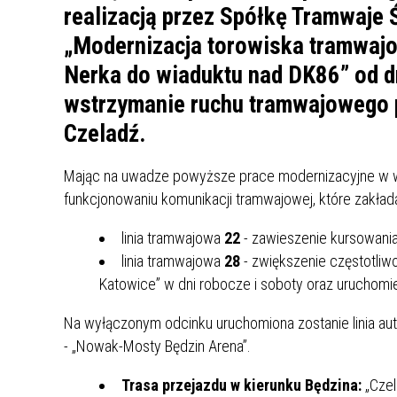
UCZN
realizacją przez Spółkę Tramwaje 
KARTA DUŻEJ RODZINY
OFERT
„Modernizacja torowiska tramwajo
AWANS ZAWODOWY NAUCZYCIELI
ZAKŁA
Nerka do wiaduktu nad DK86” od d
AKTYWIZACJA SPOŁECZNO–
PLAN 
NIEPU
wstrzymanie ruchu tramwajowego 
ZAWODOWA OSÓB
Czeladź.
NIEPEŁNOSPRAWNYCH
STYPENDIUM MIASTA BĘDZINA
PAŃST
PODATKI LOKALNE –
KAMPA
I ST. 
Mając na uwadze powyższe prace modernizacyjne w w
PODSTAWOWE INFORMACJE,
EKOLO
funkcjonowaniu komunikacji tramwajowej, które zakłada
STAWKI I FORMULARZE
DOTACJE DLA NIEPUBLICZNYCH
PROJE
MIĘDZ
SZKÓŁ I PRZEDSZKOLI W
linia tramwajowa
22
- zawieszenie kursowani
LINEA
ZAPO
BĘDZINIE
PRACO
linia tramwajowa
28
- zwiększenie częstotliw
INFORMACJE ZUS
INFOR
Katowice” w dni robocze i soboty oraz uruchomienie
Na wyłączonym odcinku uruchomiona zostanie linia au
INFORMACJE KRUS
POMOC ZDROWOTNA DLA
URZĄD
„PRZY
- „Nowak-Mosty Będzin Arena”.
NAUCZYCIELI
PROG
Trasa przejazdu w kierunku Będzina:
„Czel
SZANS