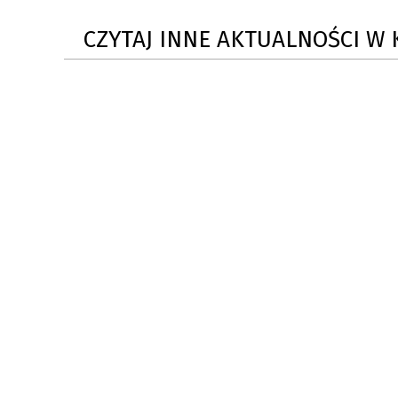
ZAKRE
CZYTAJ INNE AKTUALNOŚCI W 
WAŻNA INFORMACJA - DOT.
PRZEPROWADZENIA OCENY
RYZYKA WEWNĘTRZNEGO
SYSTEMU WODOCIĄGOWEGO