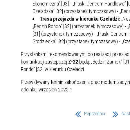
Ekonomiczna” [03] - „Piaski Centrum Handlowe” [0
MŁODZ
SZANSA – FORMY AKTYWNEGO
MŁODZ
W LAT
Czeladzka” [32] (przystanek tymczasowy) - „Będz
WSPARCIA OBSZARU
BĘDZI
Trasa przejazdu w kierunku Czeladzi:
„Now
ZREWITALIZOWANEGO
„Będzin Rondo” [32] (przystanek tymczasowy) - „
[31] (przystanek tymczasowy) - „Piaski Centrum H
BĘDZIŃSKA AKADEMIA MAŁEGO
AKCJA
Grodziecka” [32] (przystanek tymczasowy) - „Cz
SPORTOWCA
ALKO
Przystankami rekomendowanymi do realizacji przesiade
komunikacji zastępczej
Z-22
będą: „Będzin Zamek” [01] 
PROJEKT EKOLIDERKI
PRACA
Rondo” [32] w kierunku Czeladzi.
WZMOCNIENIE PROCESU
INFOR
SPRAWIEDLIWEJ TRANSFORMACJI
WYMAG
Przewidywany termin zakończenia prac modernizacyj
ŚLĄSKA
odcinku: wrzesień 2025 r.
KONKURS FOTOGRAFICZNY
URZĄD 
„METROPOLIA. PRZEZ PRYZMAT
KONKU
Poprzednia
Nas
WODY”
PRZEW
NADZO
NAJLE