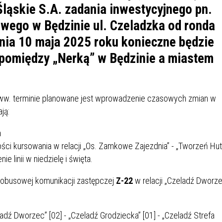
IÓW
DLA WYRÓŻNIAJĄCYCH SIĘ
Śląskie S.A. zadania inwestycyjnego pn.
Y PRACY
PROGRAM WSPARCIA "ROD
UCZNIÓW
wego w Będzinie ul. Czeladzka od ronda
3+ GÓRĄ!"
DANIE PLACÓWEK
DOFINANSOWANIE KOSZT
nia 10 maja 2025 roku konieczne będzie
OGÓLNY
BLICZNYCH
BĘDZIŃSKA KARTA SENIOR
KSZTAŁCENIA PRACOWNIK
pomiędzy „Nerką” w Będzinie a miastem
MŁODOCIANYCH
WOWA SZKOŁA MUZYCZNA
ZADANIA DOFINANSOWANE
NIA EDUKACYJNO-
IM. FRYDERYKA CHOPINA
REJESTR DANYCH
BUDŻETU PAŃSTWA
w. terminie planowane jest wprowadzenie czasowych zmian w
GICZNA W RAMACH
KONTAKTOWYCH (RDK)
ją:
KTU ZAGŁĘBIOWSKI PARK
YZAKŁADOWA KASA
DOFINANSOWANIE „ZIELO
a
RNY
MOGOWO-POŻYCZKOWA
SZKÓŁ” Z WOJEWÓDZKIEGO
WNIKÓW OŚWIATY
FUNDUSZU OCHRONY
ości kursowania w relacji „Os. Zamkowe Zajezdnia” - „Tworzeń Hu
MACJE MOPS BĘDZIN
INFORMACJE ARIMR
ŚRODOWISKA I GOSPODARK
 linii w niedzielę i święta.
WODNEJ W KATOWICACH
tobusowej komunikacji zastępczej
Z-22
w relacji „Czeladź Dworz
 SKARBOWY
JAZNA SZKOŁA” RZĄDOWY
INFORMACJE DOTYCZĄCE
KONKURSY NA STANOWISK
RAM WYRÓWNYWANIA
TRANSPLANTACJI
DYREKTORA
adź Dworzec” [02] - „Czeladź Grodziecka” [01] - „Czeladź Strefa
 EDUKACYJNYCH DZIECI I