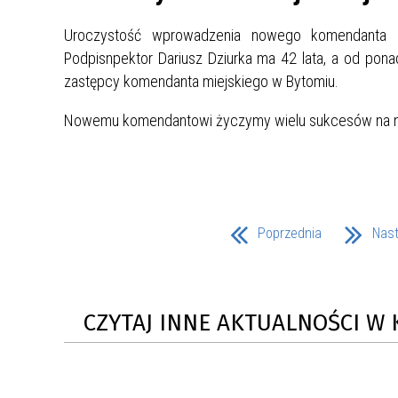
UCZN
KARTA DUŻEJ RODZINY
OFERT
Uroczystość wprowadzenia nowego komendanta od
Podpisnpektor Dariusz Dziurka ma 42 lata, a od ponad 
AWANS ZAWODOWY NAUCZYCIELI
ZAKŁA
zastępcy komendanta miejskiego w Bytomiu.
AKTYWIZACJA SPOŁECZNO–
PLAN 
NIEPU
ZAWODOWA OSÓB
Nowemu komendantowi życzymy wielu sukcesów na 
NIEPEŁNOSPRAWNYCH
STYPENDIUM MIASTA BĘDZINA
PAŃST
PODATKI LOKALNE –
KAMPA
I ST. 
PODSTAWOWE INFORMACJE,
EKOLO
STAWKI I FORMULARZE
DOTACJE DLA NIEPUBLICZNYCH
PROJE
MIĘDZ
Poprzednia
Nas
SZKÓŁ I PRZEDSZKOLI W
LINEA
ZAPO
BĘDZINIE
PRACO
INFORMACJE ZUS
INFOR
CZYTAJ INNE AKTUALNOŚCI W 
INFORMACJE KRUS
POMOC ZDROWOTNA DLA
URZĄD
„PRZY
NAUCZYCIELI
PROG
SZANS