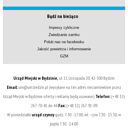
Bądź na bieżąco
Imprezy cykliczne
Zwiedzanie zamku
Polub nas na facebooku
Jakość powietrza i informowanie
GZM
Urząd Miejski w Będzinie,
ul. 11 Listopada 20, 42-500 Będzin
Email:
um@um.bedzin.pl (wysyłane na ten adres niezamówione przez
Urząd Miejski w Będzinie oferty i reklamy będą usuwane)
Telefon:
(+48 32)
267-70-41 do 44
Fax:
(+48 32) 267-91-09
W poniedziałki
urząd czynny
godz. 7.30 - 17.00, wt - czw 7.30 - 15.30, w
piątki 7.30 - 14.00