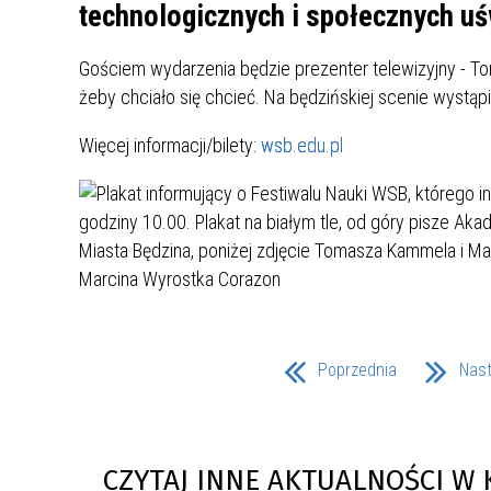
UCZN
technologicznych i społecznych uś
KARTA DUŻEJ RODZINY
OFERT
Gościem wydarzenia będzie prezenter telewizyjny - 
AWANS ZAWODOWY NAUCZYCIELI
ZAKŁA
żeby chciało się chcieć. Na będzińskiej scenie wystąp
AKTYWIZACJA SPOŁECZNO–
PLAN 
NIEPU
ZAWODOWA OSÓB
Więcej informacji/bilety:
wsb.edu.pl
NIEPEŁNOSPRAWNYCH
STYPENDIUM MIASTA BĘDZINA
PAŃST
PODATKI LOKALNE –
KAMPA
I ST. 
PODSTAWOWE INFORMACJE,
EKOLO
STAWKI I FORMULARZE
DOTACJE DLA NIEPUBLICZNYCH
PROJE
MIĘDZ
SZKÓŁ I PRZEDSZKOLI W
LINEA
ZAPO
BĘDZINIE
PRACO
INFORMACJE ZUS
INFOR
Poprzednia
Nas
INFORMACJE KRUS
POMOC ZDROWOTNA DLA
URZĄD
„PRZY
NAUCZYCIELI
PROG
CZYTAJ INNE AKTUALNOŚCI W 
SZANS