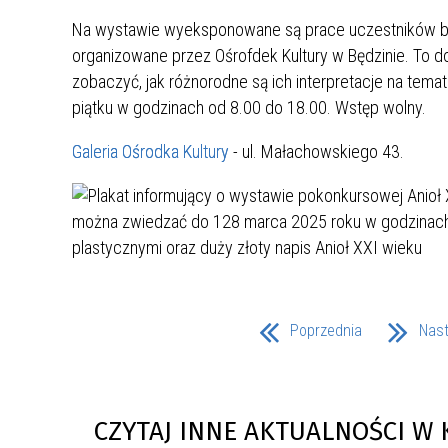
UCZN
KARTA DUŻEJ RODZINY
OFERT
Na wystawie wyeksponowane są prace uczestników bę
organizowane przez Ośrofdek Kultury w Będzinie. To d
AWANS ZAWODOWY NAUCZYCIELI
ZAKŁA
zobaczyć, jak różnorodne są ich interpretacje na tema
AKTYWIZACJA SPOŁECZNO–
PLAN 
NIEPU
piątku w godzinach od 8.00 do 18.00. Wstęp wolny.
ZAWODOWA OSÓB
NIEPEŁNOSPRAWNYCH
Galeria Ośrodka Kultury
- ul. Małachowskiego 43.
STYPENDIUM MIASTA BĘDZINA
PAŃST
PODATKI LOKALNE –
KAMPA
I ST. 
PODSTAWOWE INFORMACJE,
EKOLO
STAWKI I FORMULARZE
DOTACJE DLA NIEPUBLICZNYCH
PROJE
MIĘDZ
SZKÓŁ I PRZEDSZKOLI W
LINEA
ZAPO
BĘDZINIE
PRACO
INFORMACJE ZUS
INFOR
Poprzednia
Nas
INFORMACJE KRUS
POMOC ZDROWOTNA DLA
URZĄD
„PRZY
NAUCZYCIELI
PROG
CZYTAJ INNE AKTUALNOŚCI W 
SZANS