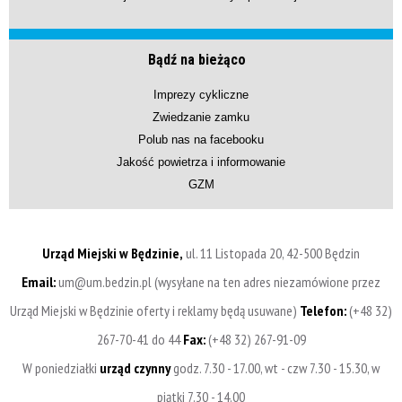
Bądź na bieżąco
Imprezy cykliczne
Zwiedzanie zamku
Polub nas na facebooku
Jakość powietrza i informowanie
GZM
Urząd Miejski w Będzinie,
ul. 11 Listopada 20, 42-500 Będzin
Email:
um@um.bedzin.pl (wysyłane na ten adres niezamówione przez
Urząd Miejski w Będzinie oferty i reklamy będą usuwane)
Telefon:
(+48 32)
267-70-41 do 44
Fax:
(+48 32) 267-91-09
W poniedziałki
urząd czynny
godz. 7.30 - 17.00, wt - czw 7.30 - 15.30, w
piątki 7.30 - 14.00