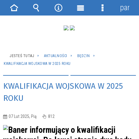
panel
Strona
Wyszukiwarka
Narzędzia
Menu
Menu
główna
główne
szczegółowe
JESTEŚ TUTAJ
AKTUALNOŚCI
BĘDZIN
KWALIFIKACJA WOJSKOWA W 2025 ROKU
KWALIFIKACJA WOJSKOWA W 2025
ROKU
07 Lut 2025, Pią
812