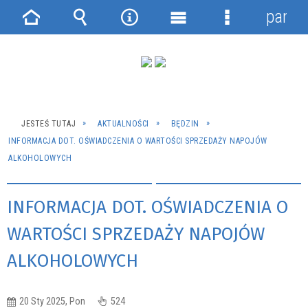
panel
Strona
Wyszukiwarka
Narzędzia
Menu
Menu
główna
główne
szczegółowe
JESTEŚ TUTAJ
AKTUALNOŚCI
BĘDZIN
INFORMACJA DOT. OŚWIADCZENIA O WARTOŚCI SPRZEDAŻY NAPOJÓW
ALKOHOLOWYCH
INFORMACJA DOT. OŚWIADCZENIA O
WARTOŚCI SPRZEDAŻY NAPOJÓW
ALKOHOLOWYCH
20 Sty 2025, Pon
524