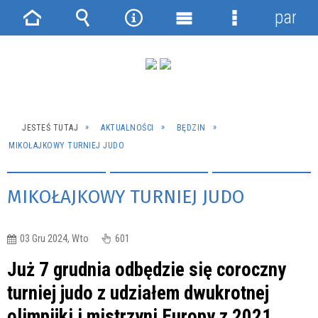
panel
Strona
Wyszukiwarka
Narzędzia
Menu
Menu
główna
główne
szczegółowe
JESTEŚ TUTAJ
AKTUALNOŚCI
BĘDZIN
MIKOŁAJKOWY TURNIEJ JUDO
MIKOŁAJKOWY TURNIEJ JUDO
03 Gru 2024, Wto
601
Już 7 grudnia odbędzie się coroczny
turniej judo z udziałem dwukrotnej
olimpijki i mistrzyni Europy z 2021