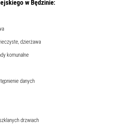
jskiego w Będzinie:
SU RYNKU FINANSOWEGO
wa
eczyste, dzierżawa
ady komunalne
tępnienie danych