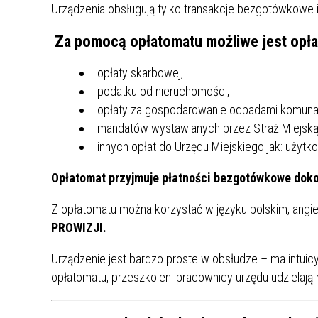
Urządzenia obsługują tylko transakcje bezgotówkowe i
MŁODZ
SZANSA – FORMY AKTYWNEGO
MŁODZ
W LAT
Za pomocą opłatomatu możliwe jest opłac
WSPARCIA OBSZARU
BĘDZI
ZREWITALIZOWANEGO
opłaty skarbowej,
podatku od nieruchomości,
BĘDZIŃSKA AKADEMIA MAŁEGO
AKCJA
opłaty za gospodarowanie odpadami komuna
SPORTOWCA
ALKO
mandatów wystawianych przez Straż Miejską
innych opłat do Urzędu Miejskiego jak: użytko
PROJEKT EKOLIDERKI
PRACA
Opłatomat przyjmuje płatności bezgotówkowe doko
WZMOCNIENIE PROCESU
INFOR
SPRAWIEDLIWEJ TRANSFORMACJI
WYMAG
Z opłatomatu można korzystać w języku polskim, angie
ŚLĄSKA
PROWIZJI.
KONKURS FOTOGRAFICZNY
URZĄD 
Urządzenie jest bardzo proste w obsłudze – ma intuic
„METROPOLIA. PRZEZ PRYZMAT
KONKU
opłatomatu, przeszkoleni pracownicy urzędu udzielaj
WODY”
PRZEW
NADZO
NAJLE