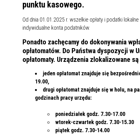
UCZN
punktu kasowego.
KARTA DUŻEJ RODZINY
OFERT
Od dnia 01.01.2025 r. wszelkie opłaty i podatki lokal
AWANS ZAWODOWY NAUCZYCIELI
ZAKŁA
indywidualne konta podatników.
AKTYWIZACJA SPOŁECZNO–
PLAN 
NIEPU
ZAWODOWA OSÓB
Ponadto zachęcamy do dokonywania wpł
NIEPEŁNOSPRAWNYCH
opłatomatów.
Do Państwa dyspozycji w U
STYPENDIUM MIASTA BĘDZINA
PAŃST
opłatomaty. Urządzenia zlokalizowane są 
PODATKI LOKALNE –
KAMPA
I ST. 
PODSTAWOWE INFORMACJE,
EKOLO
jeden opłatomat znajduje się bezpośrednio
STAWKI I FORMULARZE
DOTACJE DLA NIEPUBLICZNYCH
PROJE
MIĘDZ
19.00,
SZKÓŁ I PRZEDSZKOLI W
LINEA
ZAPO
drugi opłatomat znajduje się w holu, na p
BĘDZINIE
PRACO
godzinach pracy urzędu:
INFORMACJE ZUS
INFOR
poniedziałek godz. 7.30-17.00
INFORMACJE KRUS
POMOC ZDROWOTNA DLA
URZĄD
„PRZY
wtorek-czwartek godz. 7.30-15.30
NAUCZYCIELI
PROG
piątek godz. 7.30-14.00
SZANS