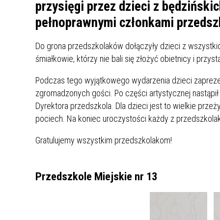
UCZN
przysięgi przez dzieci z będziński
KARTA DUŻEJ RODZINY
OFERT
pełnoprawnymi członkami przedszk
AWANS ZAWODOWY NAUCZYCIELI
ZAKŁA
Do grona przedszkolaków dołączyły dzieci z wszystkich
AKTYWIZACJA SPOŁECZNO–
PLAN 
NIEPU
śmiałkowie, którzy nie bali się złożyć obietnicy i przy
ZAWODOWA OSÓB
NIEPEŁNOSPRAWNYCH
Podczas tego wyjątkowego wydarzenia dzieci zaprezent
STYPENDIUM MIASTA BĘDZINA
PAŃST
zgromadzonych gości. Po części artystycznej nastąpił 
PODATKI LOKALNE –
KAMPA
I ST. 
Dyrektora przedszkola. Dla dzieci jest to wielkie prz
PODSTAWOWE INFORMACJE,
EKOLO
pociech. Na koniec uroczystości każdy z przedszkola
STAWKI I FORMULARZE
DOTACJE DLA NIEPUBLICZNYCH
PROJE
MIĘDZ
SZKÓŁ I PRZEDSZKOLI W
LINEA
ZAPO
Gratulujemy wszystkim przedszkolakom!
BĘDZINIE
PRACO
INFORMACJE ZUS
INFOR
Przedszkole Miejskie nr 13
INFORMACJE KRUS
POMOC ZDROWOTNA DLA
URZĄD
„PRZY
NAUCZYCIELI
PROG
SZANS