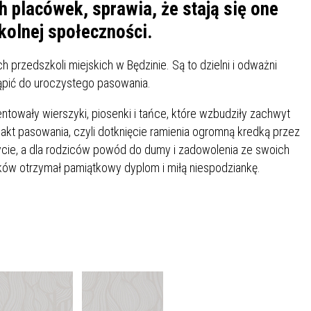
IÓW
DLA WYRÓŻNIAJĄCYCH SIĘ
ch placówek, sprawia, że stają się one
Y PRACY
PROGRAM WSPARCIA "ROD
UCZNIÓW
olnej społeczności.
3+ GÓRĄ!"
DANIE PLACÓWEK
DOFINANSOWANIE KOSZT
 przedszkoli miejskich w Będzinie. Są to dzielni i odważni
OGÓLNY
BLICZNYCH
BĘDZIŃSKA KARTA SENIOR
KSZTAŁCENIA PRACOWNIK
stąpić do uroczystego pasowania.
MŁODOCIANYCH
owały wierszyki, piosenki i tańce, które wzbudziły zachwyt
WOWA SZKOŁA MUZYCZNA
ZADANIA DOFINANSOWANE
akt pasowania, czyli dotknięcie ramienia ogromną kredką przez
NIA EDUKACYJNO-
IM. FRYDERYKA CHOPINA
REJESTR DANYCH
BUDŻETU PAŃSTWA
eżycie, a dla rodziców powód do dumy i zadowolenia ze swoich
GICZNA W RAMACH
KONTAKTOWYCH (RDK)
ków otrzymał pamiątkowy dyplom i miłą niespodziankę.
KTU ZAGŁĘBIOWSKI PARK
YZAKŁADOWA KASA
DOFINANSOWANIE „ZIELO
RNY
MOGOWO-POŻYCZKOWA
SZKÓŁ” Z WOJEWÓDZKIEGO
WNIKÓW OŚWIATY
FUNDUSZU OCHRONY
MACJE MOPS BĘDZIN
INFORMACJE ARIMR
ŚRODOWISKA I GOSPODARK
WODNEJ W KATOWICACH
 SKARBOWY
JAZNA SZKOŁA” RZĄDOWY
INFORMACJE DOTYCZĄCE
KONKURSY NA STANOWISK
RAM WYRÓWNYWANIA
TRANSPLANTACJI
DYREKTORA
 EDUKACYJNYCH DZIECI I