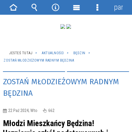
panel
Strona
Wyszukiwarka
Narzędzia
Menu
Menu
główna
główne
szczegółowe
JESTEŚ TUTAJ
AKTUALNOŚCI
BĘDZIN
ZOSTAŃ MŁODZIEŻOWYM RADNYM BĘDZINA
ZOSTAŃ MŁODZIEŻOWYM RADNYM
BĘDZINA
22 Paź 2024, Wto
662
Młodzi Mieszkańcy Będzina!