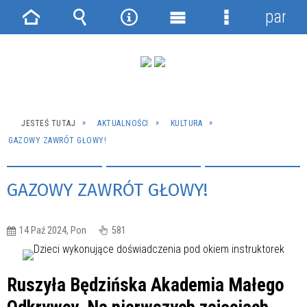
panel
Strona
Wyszukiwarka
Narzędzia
Menu
Menu
główna
główne
szczegółowe
JESTEŚ TUTAJ
AKTUALNOŚCI
KULTURA
GAZOWY ZAWRÓT GŁOWY!
GAZOWY ZAWRÓT GŁOWY!
14 Paź 2024, Pon
581
Ruszyła Będzińska Akademia Małego