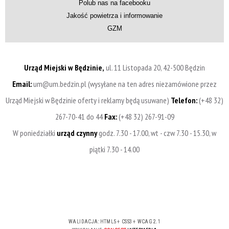
Polub nas na facebooku
Jakość powietrza i informowanie
GZM
Urząd Miejski w Będzinie,
ul. 11 Listopada 20, 42-500 Będzin
Email:
um@um.bedzin.pl (wysyłane na ten adres niezamówione przez
Urząd Miejski w Będzinie oferty i reklamy będą usuwane)
Telefon:
(+48 32)
267-70-41 do 44
Fax:
(+48 32) 267-91-09
W poniedziałki
urząd czynny
godz. 7.30 - 17.00, wt - czw 7.30 - 15.30, w
piątki 7.30 - 14.00
WALIDACJA:
HTML5
+
CSS3
+
WCAG 2.1