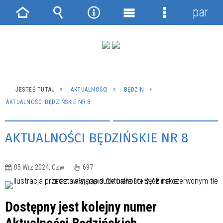
panel
Strona
Wyszukiwarka
Narzędzia
Menu
Menu
główna
główne
szczegółowe
JESTEŚ TUTAJ
AKTUALNOŚCI
BĘDZIN
AKTUALNOŚCI BĘDZIŃSKIE NR 8
AKTUALNOŚCI BĘDZIŃSKIE NR 8
05 Wrz 2024, Czw
697
Dostępny jest kolejny numer