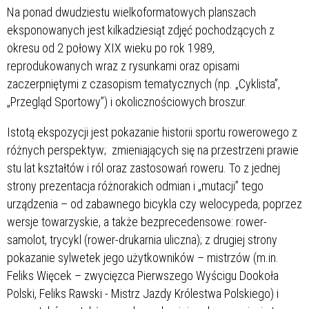
Na ponad dwudziestu wielkoformatowych planszach
eksponowanych jest kilkadziesiąt zdjęć pochodzących z
okresu od 2 połowy XIX wieku po rok 1989,
reprodukowanych wraz z rysunkami oraz opisami
zaczerpniętymi z czasopism tematycznych (np. „Cyklista”,
„Przegląd Sportowy”) i okolicznościowych broszur.
Istotą ekspozycji jest pokazanie historii sportu rowerowego z
różnych perspektyw; zmieniających się na przestrzeni prawie
stu lat kształtów i ról oraz zastosowań roweru. To z jednej
strony prezentacja różnorakich odmian i „mutacji” tego
urządzenia – od zabawnego bicykla czy welocypeda, poprzez
wersje towarzyskie, a także bezprecedensowe: rower-
samolot, trycykl (rower-drukarnia uliczna); z drugiej strony
pokazanie sylwetek jego użytkowników – mistrzów (m.in.
Feliks Więcek – zwycięzca Pierwszego Wyścigu Dookoła
Polski, Feliks Rawski - Mistrz Jazdy Królestwa Polskiego) i