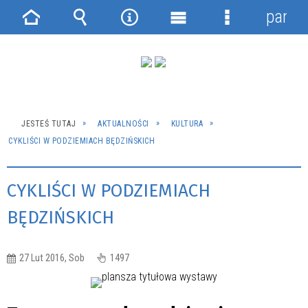
panel
Strona
Wyszukiwarka
Narzędzia
Menu
Menu
główna
główne
szczegółowe
JESTEŚ TUTAJ
AKTUALNOŚCI
KULTURA
CYKLIŚCI W PODZIEMIACH BĘDZIŃSKICH
CYKLIŚCI W PODZIEMIACH
BĘDZIŃSKICH
27 Lut 2016, Sob
1497