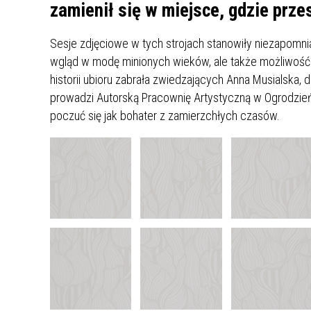
UCZN
zamienił się w miejsce, gdzie prz
KARTA DUŻEJ RODZINY
OFERT
Sesje zdjęciowe w tych strojach stanowiły niezapomni
AWANS ZAWODOWY NAUCZYCIELI
ZAKŁA
wgląd w modę minionych wieków, ale także możliwość
AKTYWIZACJA SPOŁECZNO–
PLAN 
NIEPU
historii ubioru zabrała zwiedzających Anna Musialska, 
ZAWODOWA OSÓB
prowadzi Autorską Pracownię Artystyczną w Ogrodzieńc
NIEPEŁNOSPRAWNYCH
poczuć się jak bohater z zamierzchłych czasów.
STYPENDIUM MIASTA BĘDZINA
PAŃST
PODATKI LOKALNE –
KAMPA
I ST. 
PODSTAWOWE INFORMACJE,
EKOLO
STAWKI I FORMULARZE
DOTACJE DLA NIEPUBLICZNYCH
PROJE
MIĘDZ
SZKÓŁ I PRZEDSZKOLI W
LINEA
ZAPO
BĘDZINIE
PRACO
INFORMACJE ZUS
INFOR
INFORMACJE KRUS
POMOC ZDROWOTNA DLA
URZĄD
„PRZY
NAUCZYCIELI
PROG
SZANS