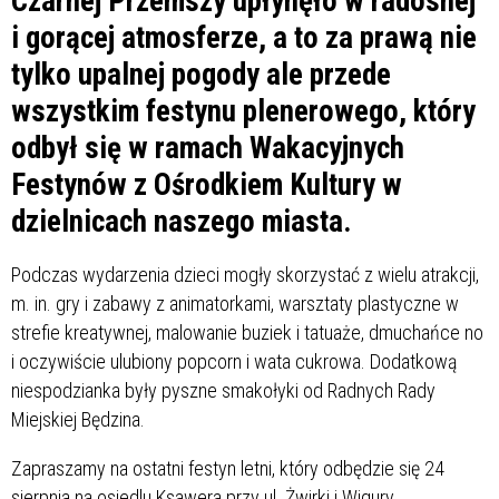
Czarnej Przemszy upłynęło w radosnej
i gorącej atmosferze, a to za prawą nie
tylko upalnej pogody ale przede
wszystkim festynu plenerowego, który
odbył się w ramach Wakacyjnych
Festynów z Ośrodkiem Kultury w
dzielnicach naszego miasta.
Podczas wydarzenia dzieci mogły skorzystać z wielu atrakcji,
m. in. gry i zabawy z animatorkami, warsztaty plastyczne w
strefie kreatywnej, malowanie buziek i tatuaże, dmuchańce no
i oczywiście ulubiony popcorn i wata cukrowa. Dodatkową
niespodzianka były pyszne smakołyki od Radnych Rady
Miejskiej Będzina.
Zapraszamy na ostatni festyn letni, który odbędzie się 24
sierpnia na osiedlu Ksawera przy ul. Żwirki i Wigury.