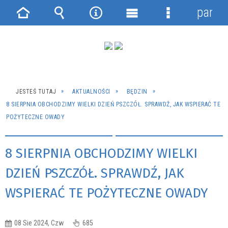
panel
Strona
Wyszukiwarka
Narzędzia
Menu
Menu
główna
główne
szczegółowe
JESTEŚ TUTAJ
AKTUALNOŚCI
BĘDZIN
8 SIERPNIA OBCHODZIMY WIELKI DZIEŃ PSZCZÓŁ. SPRAWDŹ, JAK WSPIERAĆ TE
POŻYTECZNE OWADY
8 SIERPNIA OBCHODZIMY WIELKI
DZIEŃ PSZCZÓŁ. SPRAWDŹ, JAK
WSPIERAĆ TE POŻYTECZNE OWADY
08 Sie 2024, Czw
685