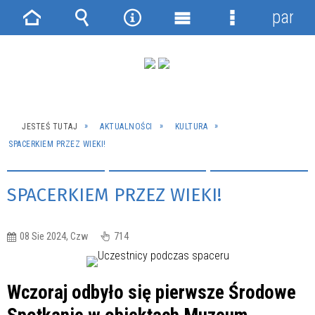
panel
Strona
Wyszukiwarka
Narzędzia
Menu
Menu
główna
główne
szczegółowe
JESTEŚ TUTAJ
AKTUALNOŚCI
KULTURA
SPACERKIEM PRZEZ WIEKI!
SPACERKIEM PRZEZ WIEKI!
08 Sie 2024, Czw
714
Wczoraj odbyło się pierwsze Środowe