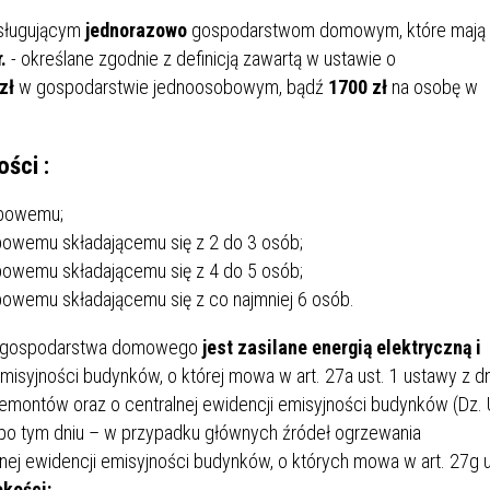
IÓW
DLA WYRÓŻNIAJĄCYCH SIĘ
ysługującym
jednorazowo
gospodarstwom domowym, które mają
Y PRACY
PROGRAM WSPARCIA "ROD
UCZNIÓW
3+ GÓRĄ!"
.
- określane zgodnie z definicją zawartą w ustawie o
DANIE PLACÓWEK
DOFINANSOWANIE KOSZT
zł
w gospodarstwie jednoosobowym, bądź
1700 zł
na osobę w
OGÓLNY
BLICZNYCH
BĘDZIŃSKA KARTA SENIOR
KSZTAŁCENIA PRACOWNIK
MŁODOCIANYCH
ści :
WOWA SZKOŁA MUZYCZNA
ZADANIA DOFINANSOWANE
obowemu;
NIA EDUKACYJNO-
IM. FRYDERYKA CHOPINA
REJESTR DANYCH
BUDŻETU PAŃSTWA
GICZNA W RAMACH
KONTAKTOWYCH (RDK)
wemu składającemu się z 2 do 3 osób;
KTU ZAGŁĘBIOWSKI PARK
YZAKŁADOWA KASA
DOFINANSOWANIE „ZIELO
wemu składającemu się z 4 do 5 osób;
RNY
MOGOWO-POŻYCZKOWA
SZKÓŁ” Z WOJEWÓDZKIEGO
wemu składającemu się z co najmniej 6 osób.
WNIKÓW OŚWIATY
FUNDUSZU OCHRONY
MACJE MOPS BĘDZIN
INFORMACJE ARIMR
ŚRODOWISKA I GOSPODARK
 gospodarstwa domowego
jest zasilane energią elektryczną i
WODNEJ W KATOWICACH
misyjności budynków, o której mowa w art. 27a ust. 1 ustawy z dn
 remontów oraz o centralnej ewidencji emisyjności budynków (Dz. 
 SKARBOWY
JAZNA SZKOŁA” RZĄDOWY
INFORMACJE DOTYCZĄCE
KONKURSY NA STANOWISK
o po tym dniu – w przypadku głównych źródeł ogrzewania
RAM WYRÓWNYWANIA
TRANSPLANTACJI
DYREKTORA
nej ewidencji emisyjności budynków, o których mowa w art. 27g u
 EDUKACYJNYCH DZIECI I
okości: