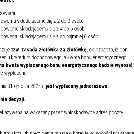
IEŻY „PRZYJAZNA SZKOŁA”
IEŻOWA RADA MIASTA
ACH 2025-2027
WYKAZ ZWIERZĄT ODŁOWI
obowemu;
NA
Z TERENU MIASTA
wemu składającemu się z 2 do 3 osób;
owemu składającemu się z 4 do 5 osób;
owemu składającemu się z co najmniej 6 osób
 ŻYJ ZDROWO BEZ
GDZIE MOŻNA ZNALEŹĆ I J
HOLU
WYGLĄDA PRACA W NGO?
ązuje
tzw. zasada złotówka za złotówkę,
co oznacza, iż bon
PORADY OD PRACA.PL
zeniu kryterium dochodowego, a kwota bonu energetycznego
na kwota wypłacanego bonu energetycznego będzie wynosić
 W WOJSKU JAKO
BEZPŁATNY PORADNIK DLA
ie wypłacana.
MATYK – JAK ZOSTAĆ?
KULTURY
ANIA, ZAROBKI
nia 31 grudnia 2024 r.
jest wypłacany jednorazowo.
ia decyzji.
KNF - XV EDYCJA
KATOWICE OTWIERAJĄ DRZW
RSU O NAGRODĘ
CENTRUM ZARZĄDZANIA
rzekazywana na wskazany przez wnioskodawcę adres poczty
ODNICZĄCEGO KOMISJI
RUCHEM
RU FINANSOWEGO ZA
PSZĄ PRACĘ DOKTORSKĄ Z
urmistrza lub prezydenta miasta o korektę wysokości przyznan