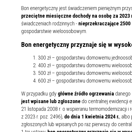
UCZN
Bon energetyczny jest świadczeniem pieniężnym prz
KARTA DUŻEJ RODZINY
OFERT
przeciętne miesięczne dochody na osobę za 2023 r
AWANS ZAWODOWY NAUCZYCIELI
ZAKŁA
świadczeniach rodzinnych -
nieprzekraczające 2500 
AKTYWIZACJA SPOŁECZNO–
PLAN 
NIEPU
gospodarstwie wieloosobowym.
ZAWODOWA OSÓB
Bon energetyczny przyznaje się w wysoko
NIEPEŁNOSPRAWNYCH
STYPENDIUM MIASTA BĘDZINA
PAŃST
300 zł – gospodarstwu domowemu jednoos
PODATKI LOKALNE –
KAMPA
I ST. 
PODSTAWOWE INFORMACJE,
EKOLO
400 zł – gospodarstwu domowemu wieloosobo
STAWKI I FORMULARZE
DOTACJE DLA NIEPUBLICZNYCH
PROJE
MIĘDZ
500 zł – gospodarstwu domowemu wieloosobo
SZKÓŁ I PRZEDSZKOLI W
LINEA
ZAPO
600 zł – gospodarstwu domowemu wieloosobo
BĘDZINIE
PRACO
INFORMACJE ZUS
INFOR
W przypadku gdy
główne źródło ogrzewania
danego
jest wpisane lub zgłoszone
do centralnej ewidencji e
21 listopada 2008 r. o wspieraniu termomodernizacji i
INFORMACJE KRUS
POMOC ZDROWOTNA DLA
URZĄD
„PRZY
z 2023 r. poz. 2496),
do dnia 1 kwietnia 2024 r.
, alb
NAUCZYCIELI
PROG
zgłoszonych lub wpisanych po raz pierwszy do central
SZANS
1 tej ustawy,
bon energetyczny przyznaje się w wys