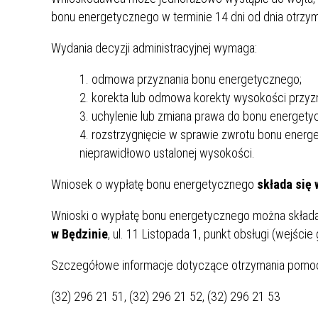
ZAKRE
bonu energetycznego w terminie 14 dni od dnia otrzym
Wydania decyzji administracyjnej wymaga:
WAŻNA INFORMACJA - DOT.
PRZEPROWADZENIA OCENY
odmowa przyznania bonu energetycznego;
RYZYKA WEWNĘTRZNEGO
korekta lub odmowa korekty wysokości przy
SYSTEMU WODOCIĄGOWEGO
uchylenie lub zmiana prawa do bonu energety
rozstrzygnięcie w sprawie zwrotu bonu energ
nieprawidłowo ustalonej wysokości.
Wniosek o wypłatę bonu energetycznego
składa się 
Wnioski o wypłatę bonu energetycznego można skład
w Będzinie
, ul. 11 Listopada 1, punkt obsługi (wejści
Szczegółowe informacje dotyczące otrzymania pomoc
(32) 296 21 51, (32) 296 21 52, (32) 296 21 53