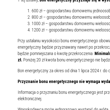
MŁODZ
SZANSA – FORMY AKTYWNEGO
MŁODZ
W LAT
600 zł – gospodarstwu domowemu jednoos
WSPARCIA OBSZARU
BĘDZI
800 zł – gospodarstwu domowemu wieloosobo
ZREWITALIZOWANEGO
1000 zł – gospodarstwu domowemu wieloosob
1200 zł – gospodarstwu domowemu wieloosob
BĘDZIŃSKA AKADEMIA MAŁEGO
AKCJA
SPORTOWCA
ALKO
Przy ustalaniu wysokości bonu energetycznego obowi
energetyczny będzie przyznawany nawet po przekroc
będzie pomniejszana o kwotę przekroczenia.
Minimal
PROJEKT EKOLIDERKI
PRACA
zł.
Poniżej 20 zł kwota bonu energetycznego nie będz
WZMOCNIENIE PROCESU
INFOR
SPRAWIEDLIWEJ TRANSFORMACJI
WYMAG
Bon energetyczny za okres od dnia 1 lipca 2024 r. do d
ŚLĄSKA
Przyznanie bonu energetycznego nie wymaga wydan
KONKURS FOTOGRAFICZNY
URZĄD 
„METROPOLIA. PRZEZ PRYZMAT
KONKU
Informacja o przyznaniu bonu energetycznego jest p
WODY”
PRZEW
elektronicznej.
NADZO
NAJLE
Wnioskodawca może jednorazowo wystąpić do wójta, b