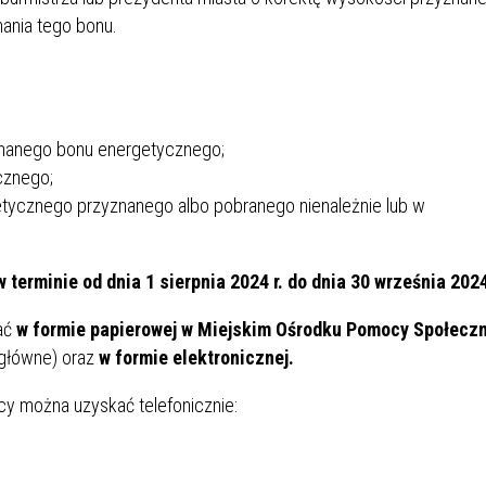
SU RYNKU FINANSOWEGO
ania tego bonu.
znanego bonu energetycznego;
cznego;
etycznego przyznanego albo pobranego nienależnie lub w
w terminie od dnia 1 sierpnia 2024 r. do dnia 30 września 2024
ać
w formie papierowej w Miejskim Ośrodku Pomocy Społeczn
e główne) oraz
w formie elektronicznej.
y można uzyskać telefonicznie: