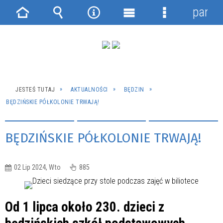
panel
Strona
Wyszukiwarka
Narzędzia
Menu
Menu
główna
główne
szczegółowe
JESTEŚ TUTAJ
AKTUALNOŚCI
BĘDZIN
BĘDZIŃSKIE PÓŁKOLONIE TRWAJĄ!
BĘDZIŃSKIE PÓŁKOLONIE TRWAJĄ!
02 Lip 2024, Wto
885
Od 1 lipca około 230. dzieci z