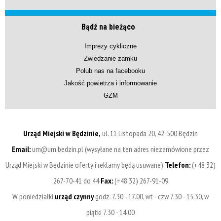
Bądź na bieżąco
Imprezy cykliczne
Zwiedzanie zamku
Polub nas na facebooku
Jakość powietrza i informowanie
GZM
Urząd Miejski w Będzinie,
ul. 11 Listopada 20, 42-500 Będzin
Email:
um@um.bedzin.pl (wysyłane na ten adres niezamówione przez
Urząd Miejski w Będzinie oferty i reklamy będą usuwane)
Telefon:
(+48 32)
267-70-41 do 44
Fax:
(+48 32) 267-91-09
W poniedziałki
urząd czynny
godz. 7.30 - 17.00, wt - czw 7.30 - 15.30, w
piątki 7.30 - 14.00