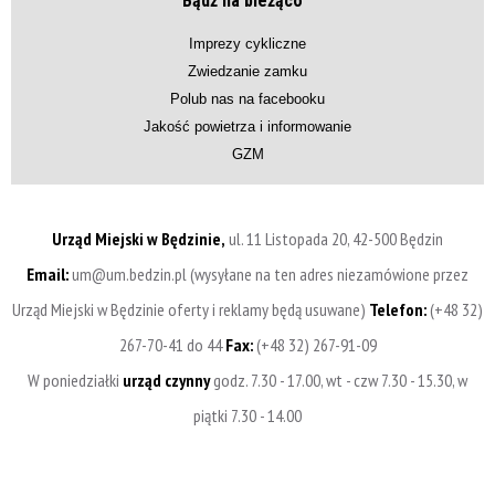
Bądź na bieżąco
Imprezy cykliczne
Zwiedzanie zamku
Polub nas na facebooku
Jakość powietrza i informowanie
GZM
Urząd Miejski w Będzinie,
ul. 11 Listopada 20, 42-500 Będzin
Email:
um@um.bedzin.pl (wysyłane na ten adres niezamówione przez
Urząd Miejski w Będzinie oferty i reklamy będą usuwane)
Telefon:
(+48 32)
267-70-41 do 44
Fax:
(+48 32) 267-91-09
W poniedziałki
urząd czynny
godz. 7.30 - 17.00, wt - czw 7.30 - 15.30, w
piątki 7.30 - 14.00