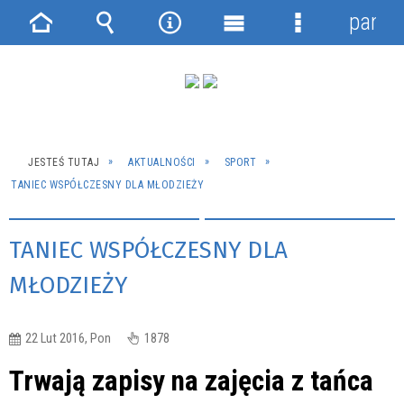
panel
Strona
Wyszukiwarka
Narzędzia
Menu
Menu
główna
główne
szczegółowe
JESTEŚ TUTAJ
AKTUALNOŚCI
SPORT
TANIEC WSPÓŁCZESNY DLA MŁODZIEŻY
TANIEC WSPÓŁCZESNY DLA
MŁODZIEŻY
22 Lut 2016, Pon
1878
Trwają zapisy na zajęcia z tańca