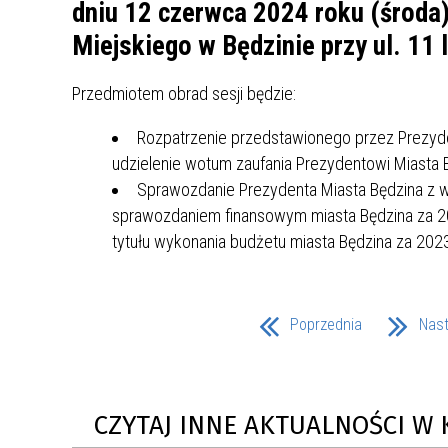
UCZN
dniu 12 czerwca 2024 roku (środa)
KARTA DUŻEJ RODZINY
OFERT
Miejskiego w Będzinie przy ul. 11 
AWANS ZAWODOWY NAUCZYCIELI
ZAKŁA
Przedmiotem obrad sesji będzie:
AKTYWIZACJA SPOŁECZNO–
PLAN 
NIEPU
ZAWODOWA OSÓB
Rozpatrzenie przedstawionego przez Prezyden
NIEPEŁNOSPRAWNYCH
udzielenie wotum zaufania Prezydentowi Miasta 
STYPENDIUM MIASTA BĘDZINA
PAŃST
Sprawozdanie Prezydenta Miasta Będzina z w
PODATKI LOKALNE –
KAMPA
I ST. 
sprawozdaniem finansowym miasta Będzina za 202
PODSTAWOWE INFORMACJE,
EKOLO
tytułu wykonania budżetu miasta Będzina za 2023
STAWKI I FORMULARZE
DOTACJE DLA NIEPUBLICZNYCH
PROJE
MIĘDZ
SZKÓŁ I PRZEDSZKOLI W
LINEA
ZAPO
BĘDZINIE
PRACO
INFORMACJE ZUS
INFOR
Poprzednia
Nas
INFORMACJE KRUS
POMOC ZDROWOTNA DLA
URZĄD
„PRZY
NAUCZYCIELI
PROG
CZYTAJ INNE AKTUALNOŚCI W 
SZANS