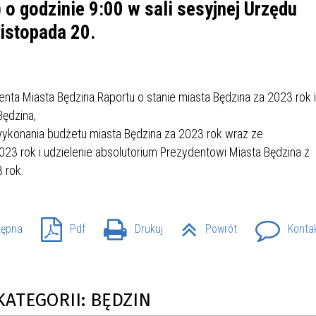
IÓW
DLA WYRÓŻNIAJĄCYCH SIĘ
 o godzinie 9:00 w sali sesyjnej Urzędu
Y PRACY
PROGRAM WSPARCIA "ROD
UCZNIÓW
listopada 20.
3+ GÓRĄ!"
DANIE PLACÓWEK
DOFINANSOWANIE KOSZT
OGÓLNY
BLICZNYCH
BĘDZIŃSKA KARTA SENIOR
KSZTAŁCENIA PRACOWNIK
MŁODOCIANYCH
ta Miasta Będzina Raportu o stanie miasta Będzina za 2023 rok i
Będzina,
WOWA SZKOŁA MUZYCZNA
ZADANIA DOFINANSOWANE
ykonania budżetu miasta Będzina za 2023 rok wraz ze
NIA EDUKACYJNO-
IM. FRYDERYKA CHOPINA
REJESTR DANYCH
BUDŻETU PAŃSTWA
3 rok i udzielenie absolutorium Prezydentowi Miasta Będzina z
GICZNA W RAMACH
KONTAKTOWYCH (RDK)
 rok.
KTU ZAGŁĘBIOWSKI PARK
YZAKŁADOWA KASA
DOFINANSOWANIE „ZIELO
RNY
MOGOWO-POŻYCZKOWA
SZKÓŁ” Z WOJEWÓDZKIEGO
WNIKÓW OŚWIATY
FUNDUSZU OCHRONY
MACJE MOPS BĘDZIN
INFORMACJE ARIMR
ŚRODOWISKA I GOSPODARK
tępna
Pdf
Drukuj
Powrót
Konta
WODNEJ W KATOWICACH
 SKARBOWY
JAZNA SZKOŁA” RZĄDOWY
INFORMACJE DOTYCZĄCE
KONKURSY NA STANOWISK
RAM WYRÓWNYWANIA
TRANSPLANTACJI
DYREKTORA
KATEGORII: BĘDZIN
 EDUKACYJNYCH DZIECI I