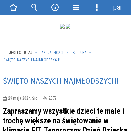
panel
Strona
Wyszukiwarka
Narzędzia
Menu
Menu
główna
główne
szczegółowe
JESTEŚ TUTAJ
AKTUALNOŚCI
KULTURA
ŚWIĘTO NASZYCH NAJMŁODSZYCH!
ŚWIĘTO NASZYCH NAJMŁODSZYCH!
29 maja 2024, Śro
2079
Zapraszamy wszystkie dzieci te małe i
trochę większe na świętowanie w
klimacie FIT. Tegoroczny Dzień Dziecka