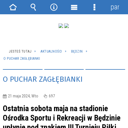
panel
Strona
Wyszukiwarka
Narzędzia
Menu
Menu
główna
główne
szczegółowe
JESTEŚ TUTAJ
AKTUALNOŚCI
BĘDZIN
O PUCHAR ZAGŁĘBIANKI
O PUCHAR ZAGŁĘBIANKI
21 maja 2024, Wto
697
Ostatnia sobota maja na stadionie
Ośrodka Sportu i Rekreacji w Będzinie
upłynie pod znakiem III Turnieju Piłki