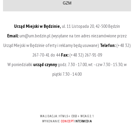
GZM
Urząd Miejski w Będzinie,
ul. 11 Listopada 20, 42-500 Będzin
Email:
um@um.bedzin.pl (wysyłane na ten adres niezamówione przez
Urząd Miejski w Będzinie oferty i reklamy będą usuwane)
Telefon:
(+48 32)
267-70-41 do 44
Fax:
(+48 32) 267-91-09
W poniedziałki
urząd czynny
godz. 7.30 - 17.00, wt - czw 7.30 - 15.30, w
piątki 7.30 - 14.00
WALIDACJA:
HTML5
+
CSS3
+
WCAG 2.1
WYKONANIE
CONCEPT
INTERMEDIA