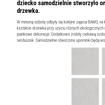
UCZN
dziecko samodzielnie stworzyło or
KARTA DUŻEJ RODZINY
OFERT
drzewka.
AWANS ZAWODOWY NAUCZYCIELI
ZAKŁA
W minioną sobotę odbyły się kolejne zajęcia BAMO, n
AKTYWIZACJA SPOŁECZNO–
PLAN 
NIEPU
kształcie drzewka przy użyciu różnych ekologicznych ma
ZAWODOWA OSÓB
piankowe dekoracje. Dodatkowo zrobiły ciekawą ozdob
NIEPEŁNOSPRAWNYCH
serduszek. Samodzielnie stworzone upominki będą ws
STYPENDIUM MIASTA BĘDZINA
PAŃST
PODATKI LOKALNE –
KAMPA
I ST. 
PODSTAWOWE INFORMACJE,
EKOLO
STAWKI I FORMULARZE
DOTACJE DLA NIEPUBLICZNYCH
PROJE
MIĘDZ
SZKÓŁ I PRZEDSZKOLI W
LINEA
ZAPO
BĘDZINIE
PRACO
INFORMACJE ZUS
INFOR
INFORMACJE KRUS
POMOC ZDROWOTNA DLA
URZĄD
„PRZY
NAUCZYCIELI
PROG
SZANS