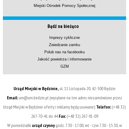
Miejski Ośrodek Pomocy Społecznej
Bądź na bieżąco
Imprezy cykliczne
Zwiedzanie zamku
Polub nas na facebooku
Jakość powietrza i informowanie
GZM
Urząd Miejski w Będzinie,
ul. 11 Listopada 20, 42-500 Będzin
Email:
um@um.bedzin.pl (wysyłane na ten adres niezamówione przez
Urząd Miejski w Będzinie oferty i reklamy będą usuwane)
Telefon:
(+48 32)
267-70-41 do 44
Fax:
(+48 32) 267-91-09
W poniedziałki
urząd czynny
godz. 7.30 - 17.00, wt - czw 7.30 - 15.30, w