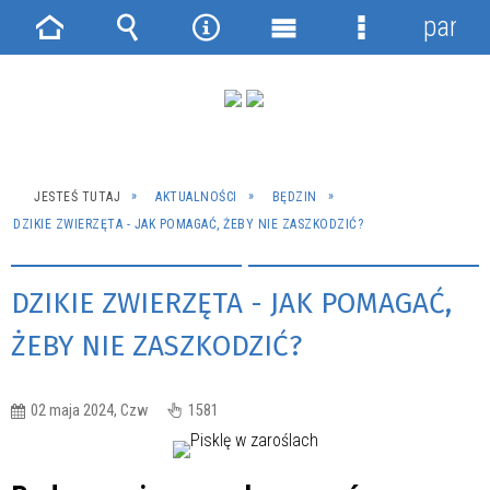
panel
Strona
Wyszukiwarka
Narzędzia
Menu
Menu
główna
główne
szczegółowe
JESTEŚ TUTAJ
AKTUALNOŚCI
BĘDZIN
DZIKIE ZWIERZĘTA - JAK POMAGAĆ, ŻEBY NIE ZASZKODZIĆ?
DZIKIE ZWIERZĘTA - JAK POMAGAĆ,
ŻEBY NIE ZASZKODZIĆ?
02 maja 2024, Czw
1581