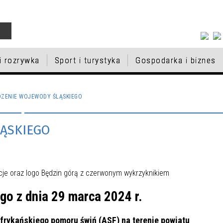
 i rozrywka
Sport i turystyka
Gospodarka i biznes
IESZKAŃCÓW
RAM BADAŃ
A PAMIĘCI
EK SPORTU I REKREACJI
KTY UNIJNE
DYCJA BUDŻETU
MACJA O WOLNYCH
KULTURA I ROZRYWKA
PSY I KOTY DO ADOPCJI
INSTYTUCJE
BAZA NOCLEGOWA
PROGRAM REWITALIZACJI D
VII EDYCJA BUDŻETU
ZAPISY DO KLAS PIERWSZY
ZENIE WOJEWODY ŚLĄSKIEGO
LAKTYCZNYCH W BĘDZINIE
TELSKIEGO
CACH W POSTĘPOWANIU
MIASTA BĘDZINA
OBYWATELSKIEGO
BĘDZIŃSKICH SZKÓŁ
T OBYWATELSKI
NFORMATOR - CZERWIEC
ŁNIAJĄCYM W
EDUKACJA
PODSTAWOWYCH NA ROK
ĄSKIEGO
KI
PORT
CJA BUDŻETU
SZKOLACH NA ROK
NAGRODY W SPORCIE
ZARZĄDZANIE MIKROFIRM
III EDYCJA BUDŻETU
SZKOLNY 2026/2027
TELSKIEGO
NY 2026/2027
OBYWATELSKIEGO
NIK „KOMUNIKACJA DLA
Y PODSTAWOWE
WNIOSKI
PRZEDSZKOLA
IA”
KI KULTURY ŻYDOWSKIEJ
STYPENDIA SPORTOWE 202
o z dnia 29 marca 2024 r.
 MATERIALNA DLA
NAGRODA PREZYDENTA MI
frykańskiego pomoru świń (ASF) na terenie powiatu