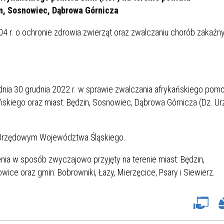
IÓW
DLA WYRÓŻNIAJĄCYCH SIĘ
in, Sosnowiec, Dąbrowa Górnicza
Y PRACY
PROGRAM WSPARCIA "ROD
UCZNIÓW
3+ GÓRĄ!"
04 r. o ochronie zdrowia zwierząt oraz zwalczaniu chorób zakaźn
DANIE PLACÓWEK
DOFINANSOWANIE KOSZT
OGÓLNY
BLICZNYCH
BĘDZIŃSKA KARTA SENIOR
KSZTAŁCENIA PRACOWNIK
MŁODOCIANYCH
WOWA SZKOŁA MUZYCZNA
ZADANIA DOFINANSOWANE
dnia 30 grudnia 2022 r. w sprawie zwalczania afrykańskiego pom
NIA EDUKACYJNO-
IM. FRYDERYKA CHOPINA
REJESTR DANYCH
BUDŻETU PAŃSTWA
ńskiego oraz miast: Będzin, Sosnowiec, Dąbrowa Górnicza (Dz. Ur
GICZNA W RAMACH
KONTAKTOWYCH (RDK)
KTU ZAGŁĘBIOWSKI PARK
YZAKŁADOWA KASA
DOFINANSOWANIE „ZIELO
RNY
MOGOWO-POŻYCZKOWA
SZKÓŁ” Z WOJEWÓDZKIEGO
u Urzędowym Województwa Śląskiego.
WNIKÓW OŚWIATY
FUNDUSZU OCHRONY
MACJE MOPS BĘDZIN
INFORMACJE ARIMR
ŚRODOWISKA I GOSPODARK
ia w sposób zwyczajowo przyjęty na terenie miast: Będzin,
WODNEJ W KATOWICACH
ice oraz gmin: Bobrowniki, Łazy, Mierzęcice, Psary i Siewierz.
 SKARBOWY
JAZNA SZKOŁA” RZĄDOWY
INFORMACJE DOTYCZĄCE
KONKURSY NA STANOWISK
RAM WYRÓWNYWANIA
TRANSPLANTACJI
DYREKTORA
 EDUKACYJNYCH DZIECI I