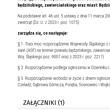
UCZN
będzińskiego, zawierciańskiego oraz miast: Będz
KARTA DUŻEJ RODZINY
OFERT
Na podstawie art. 46 ust. 5 ustawy z dnia 11 marca 20
AWANS ZAWODOWY NAUCZYCIELI
ZAKŁA
zwierząt (Dz. U. z 2023 r. poz. 1075)
AKTYWIZACJA SPOŁECZNO–
PLAN 
NIEPU
ZAWODOWA OSÓB
zarządza się, co następuje:
NIEPEŁNOSPRAWNYCH
STYPENDIUM MIASTA BĘDZINA
PAŃST
§ 1. Traci moc rozporządzenie Wojewody Śląskiego z 
PODATKI LOKALNE –
KAMPA
I ST. 
świń (ASF) na terenie powiatu będzińskiego, zawiercia
PODSTAWOWE INFORMACJE,
EKOLO
Woj. Śląskiego poz. 9007 oraz z 2023 r. poz. 2217).
STAWKI I FORMULARZE
DOTACJE DLA NIEPUBLICZNYCH
PROJE
MIĘDZ
SZKÓŁ I PRZEDSZKOLI W
LINEA
ZAPO
§ 2. Rozporządzenie podlega ogłoszeniu w Dziennik
BĘDZINIE
PRACO
INFORMACJE ZUS
INFOR
§ 3. Rozporządzenie wchodzi w życie z dniem ogłoszen
Czeladź, Dąbrowa Górnicza, Poręba, Sosnowiec i Wojkow
INFORMACJE KRUS
POMOC ZDROWOTNA DLA
URZĄD
„PRZY
NAUCZYCIELI
PROG
ZAŁĄCZNIKI (1)
SZANS