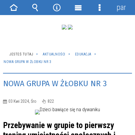
panel
Strona
Wyszukiwarka
Narzędzia
Menu
Menu
główna
główne
szczegółowe
JESTEŚ TUTAJ
AKTUALNOŚCI
EDUKACJA
NOWA GRUPA W ŻŁOBKU NR 3
NOWA GRUPA W ŻŁOBKU NR 3
03 Kwi 2024, Śro
822
Przebywanie w grupie to pierwszy