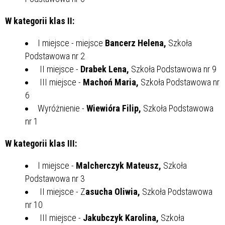
W kategorii klas II:
I miejsce - miejsce
Bancerz Helena,
Szkoła
Podstawowa nr 2
II miejsce -
Drabek Lena,
Szkoła Podstawowa nr 9
III miejsce -
Machoń Maria,
Szkoła Podstawowa nr
6
Wyróżnienie -
Wiewióra Filip,
Szkoła Podstawowa
nr 1
W kategorii klas III:
I miejsce -
Malcherczyk Mateusz,
Szkoła
Podstawowa nr 3
II miejsce - Z
asucha Oliwia,
Szkoła Podstawowa
nr 10
III miejsce -
Jakubczyk Karolina,
Szkoła