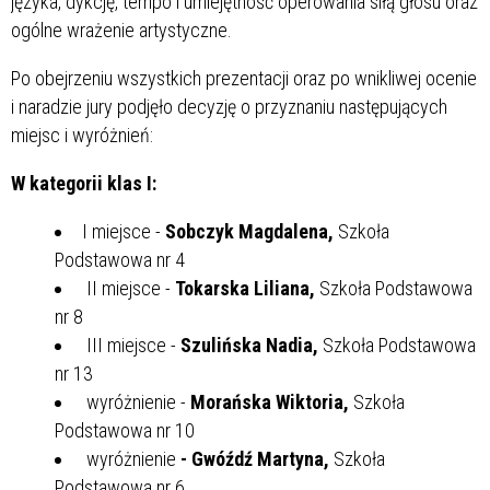
języka, dykcję, tempo i umiejętność operowania siłą głosu oraz
ogólne wrażenie artystyczne.
Po obejrzeniu wszystkich prezentacji oraz po wnikliwej ocenie
i naradzie jury podjęło decyzję o przyznaniu następujących
miejsc i wyróżnień:
W kategorii klas I:
I miejsce -
Sobczyk Magdalena,
Szkoła
Podstawowa nr 4
II miejsce -
Tokarska Liliana,
Szkoła Podstawowa
nr 8
III miejsce -
Szulińska Nadia,
Szkoła Podstawowa
nr 13
wyróżnienie -
Morańska Wiktoria,
Szkoła
Podstawowa nr 10
wyróżnienie
- Gwóźdź Martyna,
Szkoła
Podstawowa nr 6