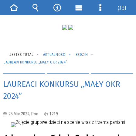
panel
Strona
Wyszukiwarka
Narzędzia
Menu
Menu
główna
główne
szczegółowe
JESTEŚ TUTAJ
AKTUALNOŚCI
BĘDZIN
LAUREACI KONKURSU „MAŁY OKR 2024”
LAUREACI KONKURSU „MAŁY OKR
2024”
25 Mar 2024, Pon
1219