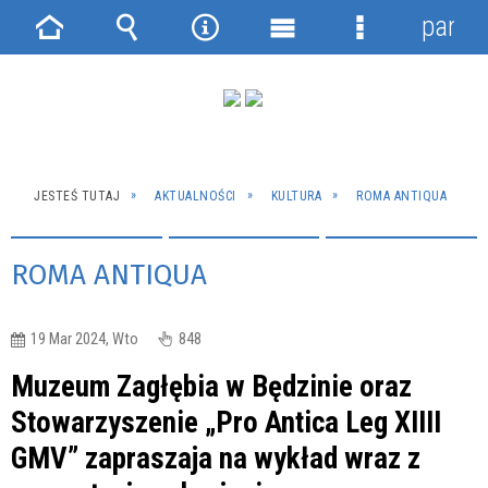
panel
Strona
Wyszukiwarka
Narzędzia
Menu
Menu
główna
główne
szczegółowe
JESTEŚ TUTAJ
AKTUALNOŚCI
KULTURA
ROMA ANTIQUA
ROMA ANTIQUA
19 Mar 2024, Wto
848
Muzeum Zagłębia w Będzinie oraz
Stowarzyszenie „Pro Antica Leg XIIII
GMV” zapraszaja na wykład wraz z