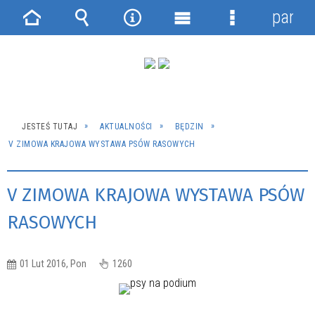
panel
Strona
Wyszukiwarka
Narzędzia
Menu
Menu
główna
główne
szczegółowe
JESTEŚ TUTAJ
AKTUALNOŚCI
BĘDZIN
V ZIMOWA KRAJOWA WYSTAWA PSÓW RASOWYCH
V ZIMOWA KRAJOWA WYSTAWA PSÓW
RASOWYCH
01 Lut 2016, Pon
1260