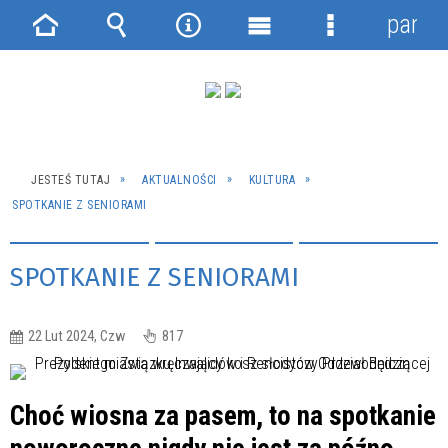
panel
Strona
Wyszukiwarka
Narzędzia
Menu
Menu
główna
główne
szczegółowe
JESTEŚ TUTAJ
AKTUALNOŚCI
KULTURA
SPOTKANIE Z SENIORAMI
SPOTKANIE Z SENIORAMI
22 Lut 2024, Czw
817
Choć wiosna za pasem, to na spotkanie