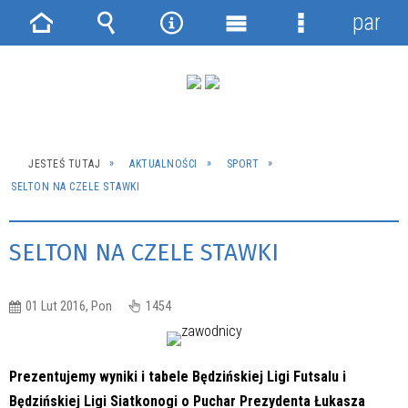
panel
Strona
Wyszukiwarka
Narzędzia
Menu
Menu
główna
główne
szczegółowe
JESTEŚ TUTAJ
AKTUALNOŚCI
SPORT
SELTON NA CZELE STAWKI
SELTON NA CZELE STAWKI
01 Lut 2016, Pon
1454
Prezentujemy wyniki i tabele Będzińskiej Ligi Futsalu i
Będzińskiej Ligi Siatkonogi o Puchar Prezydenta Łukasza