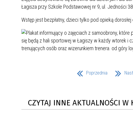
UCZN
Łagisza przy Szkole Podstawowej nr 9, ul. Jedności 38
KARTA DUŻEJ RODZINY
OFERT
Wstęp jest bezpłatny, dzieci tylko pod opieką dorosłej
AWANS ZAWODOWY NAUCZYCIELI
ZAKŁA
AKTYWIZACJA SPOŁECZNO–
PLAN 
NIEPU
ZAWODOWA OSÓB
NIEPEŁNOSPRAWNYCH
STYPENDIUM MIASTA BĘDZINA
PAŃST
PODATKI LOKALNE –
KAMPA
I ST. 
PODSTAWOWE INFORMACJE,
EKOLO
STAWKI I FORMULARZE
DOTACJE DLA NIEPUBLICZNYCH
PROJE
MIĘDZ
Poprzednia
Nas
SZKÓŁ I PRZEDSZKOLI W
LINEA
ZAPO
BĘDZINIE
PRACO
INFORMACJE ZUS
INFOR
CZYTAJ INNE AKTUALNOŚCI W 
INFORMACJE KRUS
POMOC ZDROWOTNA DLA
URZĄD
„PRZY
NAUCZYCIELI
PROG
SZANS