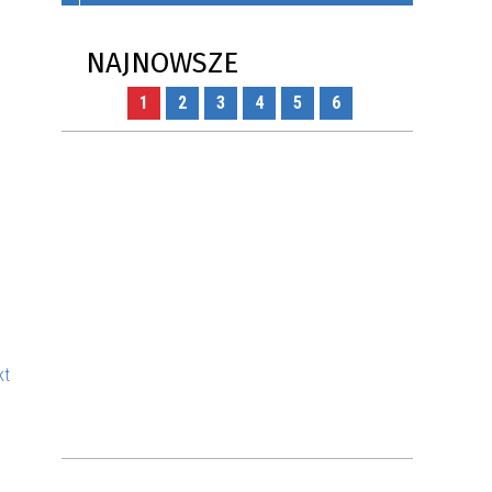
ONYCH
KAMPANIA PRZECIWDZIAŁANIA
NAJNOWSZE
WŁAMANIOM DO DOMÓW I
MIESZKAŃ
1
2
3
4
5
6
AK
JAK WSPÓLNIE ZADBAĆ O
ZDROWIE MIESZKAŃCÓW?
ZASADY UŻYTKOWANIA DRONÓW
W POLSCE - PORADNIK DLA
MIESZKAŃCÓW
kt
I DO
POŻYCZKI Z DOTACJĄ - MŁODE
TALENTY