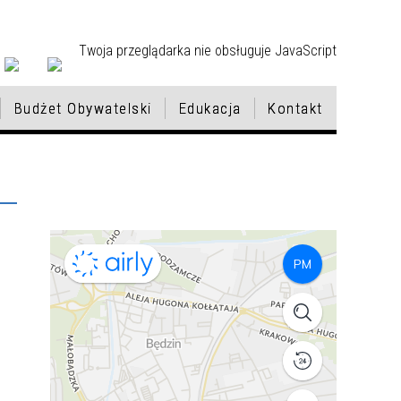
Twoja przeglądarka nie obsługuje JavaScript
Budżet Obywatelski
Edukacja
Kontakt
LA
CH
SPORT I TURYSTYKA
KONSULTACJE PSYCHOLOGICZNE
HONOROWI OBYWATELE
GMINNA EWIDENCJA ZABYTKÓW
NOWA STRATEGIA ROZWOJU
VI EDYCJA BUDŻETU
REKRUTACJA DO PRZEDSZKOLI I
I PRAWNE W ZAKRESIE
DLA MIASTA BĘDZINA
OBYWATELSKIEGO
ODDZIAŁÓW PRZEDSZKOLNYCH
ZWIĄZANYM Z
2026/2027
Ą
PRZECIWDZIAŁANIEM PRZEMOCY
STYPENDIA SPORTOWE MIASTA
NIERUCHOMOŚCI
II EDYCJA BUDŻETU
DOMOWEJ I UZALEŻNIENIOM
BĘDZINA
OBYWATELSKIEGO
NGO - PORTAL DLA ORGANIZACJI
OPIEKA NAD DZIEĆMI DO LAT 3 W
5
POZARZĄDOWYCH
PRZEWODNIK TURYSTY
INSTYTUCJACH
FUNKCJONUJĄCYCH W BĘDZINIE
ASTA
DOWÓZ UCZNIÓW Z