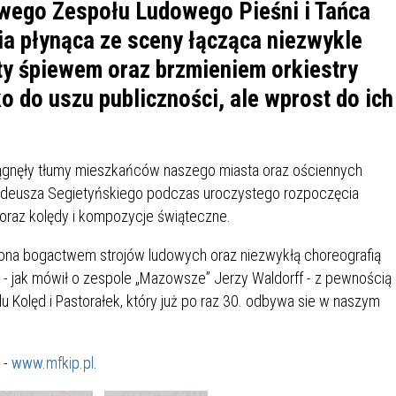
IÓW
DLA WYRÓŻNIAJĄCYCH SIĘ
ego Zespołu Ludowego Pieśni i Tańca
Y PRACY
PROGRAM WSPARCIA "ROD
UCZNIÓW
a płynąca ze sceny łącząca niezwykle
3+ GÓRĄ!"
ty śpiewem oraz brzmieniem orkiestry
DANIE PLACÓWEK
DOFINANSOWANIE KOSZT
OGÓLNY
BLICZNYCH
BĘDZIŃSKA KARTA SENIOR
KSZTAŁCENIA PRACOWNIK
lko do uszu publiczności, ale wprost do ich
MŁODOCIANYCH
WOWA SZKOŁA MUZYCZNA
ZADANIA DOFINANSOWANE
iągnęły tłumy mieszkańców naszego miasta oraz ościennych
NIA EDUKACYJNO-
IM. FRYDERYKA CHOPINA
REJESTR DANYCH
BUDŻETU PAŃSTWA
adeusza Segietyńskiego podczas uroczystego rozpoczęcia
GICZNA W RAMACH
KONTAKTOWYCH (RDK)
 oraz kolędy i kompozycje świąteczne.
KTU ZAGŁĘBIOWSKI PARK
YZAKŁADOWA KASA
DOFINANSOWANIE „ZIELO
RNY
MOGOWO-POŻYCZKOWA
SZKÓŁ” Z WOJEWÓDZKIEGO
ona bogactwem strojów ludowych oraz niezwykłą choreografią
WNIKÓW OŚWIATY
FUNDUSZU OCHRONY
 - jak mówił o zespole „Mazowsze” Jerzy Waldorff - z pewnością
MACJE MOPS BĘDZIN
INFORMACJE ARIMR
ŚRODOWISKA I GOSPODARK
Kolęd i Pastorałek, który już po raz 30. odbywa sie w naszym
WODNEJ W KATOWICACH
 SKARBOWY
JAZNA SZKOŁA” RZĄDOWY
INFORMACJE DOTYCZĄCE
KONKURSY NA STANOWISK
 -
www.mfkip.pl
.
RAM WYRÓWNYWANIA
TRANSPLANTACJI
DYREKTORA
 EDUKACYJNYCH DZIECI I