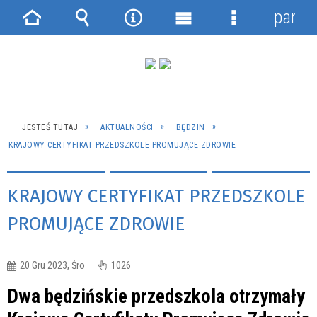
panel
Strona
Wyszukiwarka
Narzędzia
Menu
Menu
główna
główne
szczegółowe
JESTEŚ TUTAJ
AKTUALNOŚCI
BĘDZIN
KRAJOWY CERTYFIKAT PRZEDSZKOLE PROMUJĄCE ZDROWIE
KRAJOWY CERTYFIKAT PRZEDSZKOLE
PROMUJĄCE ZDROWIE
20 Gru 2023, Śro
1026
Dwa będzińskie przedszkola otrzymały