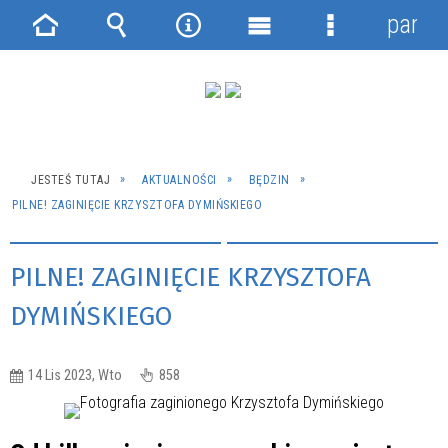
panel
Strona
Wyszukiwarka
Narzędzia
Menu
Menu
główna
główne
szczegółowe
JESTEŚ TUTAJ
AKTUALNOŚCI
BĘDZIN
PILNE! ZAGINIĘCIE KRZYSZTOFA DYMIŃSKIEGO
PILNE! ZAGINIĘCIE KRZYSZTOFA
DYMIŃSKIEGO
14 Lis 2023, Wto
858