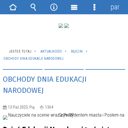
panel
Strona
Wyszukiwarka
Narzędzia
Menu
Menu
główna
główne
szczegółowe
JESTEŚ TUTAJ
AKTUALNOŚCI
BĘDZIN
OBCHODY DNIA EDUKACJI NARODOWEJ
OBCHODY DNIA EDUKACJI
NARODOWEJ
13 Paź 2023, Pią
1364