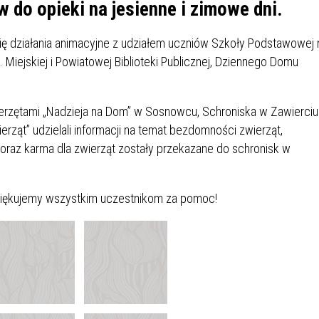
IÓW
DLA WYRÓŻNIAJĄCYCH SIĘ
 do opieki na jesienne i zimowe dni.
Y PRACY
PROGRAM WSPARCIA "ROD
UCZNIÓW
3+ GÓRĄ!"
się działania animacyjne z udziałem uczniów Szkoły Podstawowej 
DANIE PLACÓWEK
DOFINANSOWANIE KOSZT
in. Miejskiej i Powiatowej Biblioteki Publicznej, Dziennego Domu
OGÓLNY
BLICZNYCH
BĘDZIŃSKA KARTA SENIOR
KSZTAŁCENIA PRACOWNIK
MŁODOCIANYCH
erzętami „Nadzieja na Dom” w Sosnowcu, Schroniska w Zawierciu
WOWA SZKOŁA MUZYCZNA
ZADANIA DOFINANSOWANE
erząt” udzielali informacji na temat bezdomności zwierząt,
NIA EDUKACYJNO-
IM. FRYDERYKA CHOPINA
REJESTR DANYCH
BUDŻETU PAŃSTWA
y oraz karma dla zwierząt zostały przekazane do schronisk w
GICZNA W RAMACH
KONTAKTOWYCH (RDK)
KTU ZAGŁĘBIOWSKI PARK
YZAKŁADOWA KASA
DOFINANSOWANIE „ZIELO
RNY
MOGOWO-POŻYCZKOWA
SZKÓŁ” Z WOJEWÓDZKIEGO
Dziękujemy wszystkim uczestnikom za pomoc!
WNIKÓW OŚWIATY
FUNDUSZU OCHRONY
MACJE MOPS BĘDZIN
INFORMACJE ARIMR
ŚRODOWISKA I GOSPODARK
WODNEJ W KATOWICACH
 SKARBOWY
JAZNA SZKOŁA” RZĄDOWY
INFORMACJE DOTYCZĄCE
KONKURSY NA STANOWISK
RAM WYRÓWNYWANIA
TRANSPLANTACJI
DYREKTORA
 EDUKACYJNYCH DZIECI I