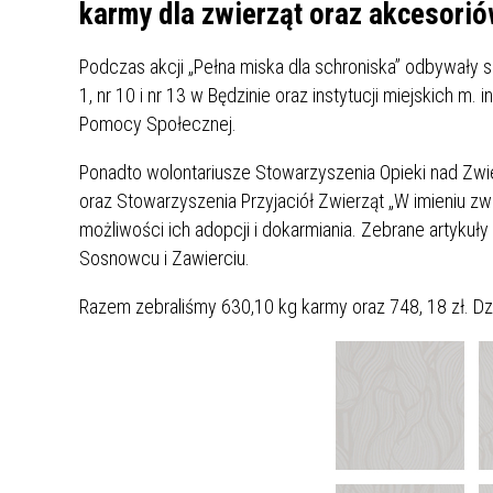
UCZN
karmy dla zwierząt oraz akcesoriów
KARTA DUŻEJ RODZINY
OFERT
Podczas akcji „Pełna miska dla schroniska” odbywały 
AWANS ZAWODOWY NAUCZYCIELI
ZAKŁA
1, nr 10 i nr 13 w Będzinie oraz instytucji miejskich m. 
AKTYWIZACJA SPOŁECZNO–
PLAN 
NIEPU
Pomocy Społecznej.
ZAWODOWA OSÓB
NIEPEŁNOSPRAWNYCH
Ponadto wolontariusze Stowarzyszenia Opieki nad Zwi
STYPENDIUM MIASTA BĘDZINA
PAŃST
oraz Stowarzyszenia Przyjaciół Zwierząt „W imieniu zwi
PODATKI LOKALNE –
KAMPA
I ST. 
możliwości ich adopcji i dokarmiania. Zebrane artykuł
PODSTAWOWE INFORMACJE,
EKOLO
Sosnowcu i Zawierciu.
STAWKI I FORMULARZE
DOTACJE DLA NIEPUBLICZNYCH
PROJE
MIĘDZ
SZKÓŁ I PRZEDSZKOLI W
LINEA
ZAPO
Razem zebraliśmy 630,10 kg karmy oraz 748, 18 zł. 
BĘDZINIE
PRACO
INFORMACJE ZUS
INFOR
INFORMACJE KRUS
POMOC ZDROWOTNA DLA
URZĄD
„PRZY
NAUCZYCIELI
PROG
SZANS