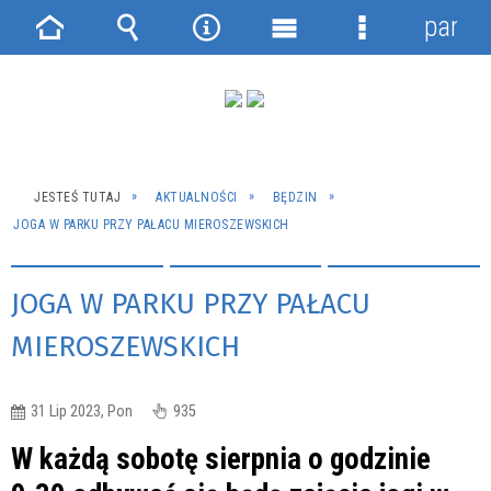
panel
Strona
Wyszukiwarka
Narzędzia
Menu
Menu
główna
główne
szczegółowe
JESTEŚ TUTAJ
AKTUALNOŚCI
BĘDZIN
JOGA W PARKU PRZY PAŁACU MIEROSZEWSKICH
JOGA W PARKU PRZY PAŁACU
MIEROSZEWSKICH
31 Lip 2023, Pon
935
W każdą sobotę sierpnia o godzinie